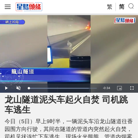
繁
简
R
-
0:34
L
P
U
P
F
o
l
n
i
u
a
a
m
c
l
龙山隧道泥头车起火自焚 司机跳
e
d
y
u
t
l
e
t
u
s
d
e
r
c
m
车逃生
:
e
r
8
-
e
8
i
e
a
.
n
n
4
今日（5日）早上9时半，一辆泥头车沿龙山隧道往香
-
8
P
i
%
i
园围方向行驶，其间在隧道的管道内突然起火自焚，
c
t
n
司机见状连忙下车逃生。现场火光熊熊，管道内烟雾
u