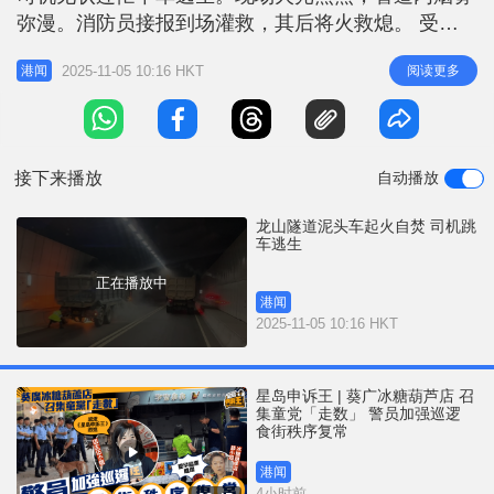
r
e
弥漫。消防员接报到场灌救，其后将火救熄。 受事
i
故影响期间，龙山隧道实施单管双程行车措施，交通
n
2025-11-05 10:16 HKT
阅读更多
港闻
繁忙。
g
T
i
接下来播放
自动播放
m
e
龙山隧道泥头车起火自焚 司机跳
车逃生
正在播放中
港闻
2025-11-05 10:16 HKT
星岛申诉王 | 葵广冰糖葫芦店 召
集童党「走数」 警员加强巡逻
食街秩序复常
港闻
4小时前