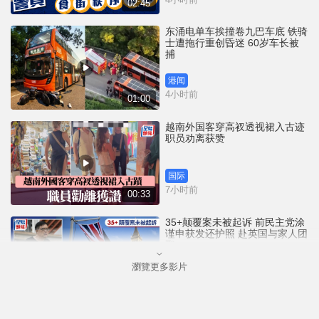
02:45
东涌电单车挨撞卷九巴车底 铁骑
士遭拖行重创昏迷 60岁车长被
捕
港闻
4小时前
01:00
越南外国客穿高衩透视裙入古迹
职员劝离获赞
国际
7小时前
00:33
35+颠覆案未被起诉 前民主党涂
谨申获发还护照 赴英国与家人团
聚
瀏覽更多影片
港闻
8小时前
00:58
薄扶林域多利道重60公斤野猪被