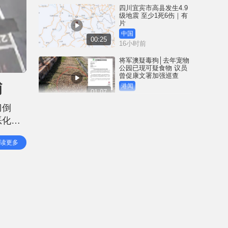
四川宜宾市高县发生4.9
级地震 至少1死6伤｜有
片
中国
00:25
16小时前
将军澳疑毒狗│去年宠物
公园已现可疑食物 议员
曾促康文署加强巡查
捕
港闻
01:07
16小时前
刀倒
泰国校园枪击｜疑犯弑
恶化的
祖父母后闯校射杀师生
合共8死15伤 ︱有片
0月2
国际
读更多
02:41
18小时前
白海豚吹袭冲绳至少3伤
25万居民收避难指示 全
部航班取消｜有片
国际
01:21
19小时前
澳门酒店血案内情｜不
忿大洒金钱却戴绿帽 41