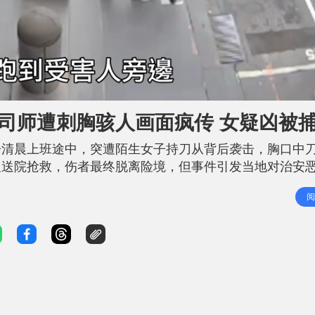
司师遭刺胸骇人画面疯传 女疑凶被
子清晨上班途中，突遭陌生女子持刀从背后袭击，胸口中
及送院抢救，伤者最终脱离险境，但事件引发当地对治安
的36岁赖姓女寿司师傅。 综合外媒报道，事件发生于1
阅
tle Bourke Street）。闭路电视画面显示，