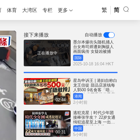
繁
简
育
体育
大湾区
专栏
更多
接下来播放
自动播放
墨尔本爆街头随机捅人
台女寿司师遭刺胸骇人
画面疯传 女疑凶被捕
正在播放中
国际
2025-10-18 16:04 HKT
星岛申诉王 | 港妇自称白
龙王信徒 甜品店派钱每
人$500 9名食客「唔敢
拎」 白龙王香港弟子亲
港闻
解谜团
02:44
2小时前
逃犯克星｜时代少年团
接棒张学友？ 22岁女通
缉犯追星至上海 一出地
铁闸即被捕 | 有片
中国
00:31
5小时前