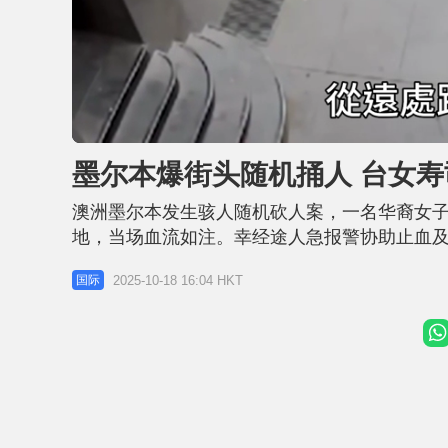
L
U
o
n
a
m
d
u
墨尔本爆街头随机捅人 台女寿
e
t
d
e
:
2
澳洲墨尔本发生骇人随机砍人案，一名华裔女
3
.
1
地，当场血流如注。幸经途人急报警协助止血
4
%
强烈关注。据报道，该名华裔女子为一名来自台湾
2025-10-18 16:04 HKT
国际
日上午7时许，地点在墨尔本中央商务区小伯克街（Lit