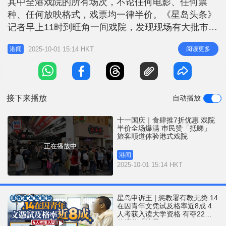
其中全港戏院的所有场次，不论任何电影、任何票
r
e
i
种、任何放映格式，戏票均一律半价。《星岛头条》
n
记者早上11时到旺角一间戏院，发现现场有大批市民
与旅客购票或等待入场看戏。有市民表示，票价仅需
g
2025-10-01 15:14 HKT
阅读更多
港闻
30元一张，认为「非常划算」。亦有旅客指活动非常
T
很好，来港旅游时顺便体验香港和内地看电影的不同
i
之处。 巿民赞30元睇戏「非常划算」 来自大埔的李
m
小姐表示，一家人趁假期特意
接下来播放
自动播放
e
十一国庆｜食肆推7折优惠 戏院
半价全场爆满 巿民赞「抵睇」
旅客顺道体验港式戏院
正在播放中
港闻
2025-10-01 15:14 HKT
星岛申诉王 | 惩教署有教无类 14
在囚青年文凭试及格率近8成 4
人考获入读大学资格 有夺22分
佳绩兼「摘星」