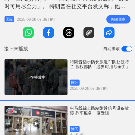
r
e
时可用尽全力」。 特朗普在社交平台发文称，他已
i
要求国防部长赫格塞思（Pete Hegseth）「提供一切
n
2025-09-28 07:36 HKT
阅读更多
国际
必要兵力，保护战火摧残的波特兰，以及所有正遭安
g
提法（Antifa）和其他国内恐怖分子攻击的移民及海
T
关执法局（ICE）设施」。 波特兰市长威尔逊（Keith
i
W
接下来播放
自动播放
m
e
特朗普指示防长派遣军队赴波特
兰 授权部队「必要时用尽全力」
正在播放中
国际
2025-09-28 07:36 HKT
屯马线锦上路站附近信号设备故
障 列车服务一度受阻
港闻
4小时前