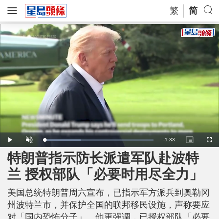
繁
简
R
-
1:33
L
P
U
P
F
o
l
n
i
u
a
a
m
c
l
特朗普指示防长派遣军队赴波特
e
d
y
u
t
l
e
t
u
s
d
e
r
c
m
兰 授权部队「必要时用尽全力」
:
e
r
3
-
e
3
i
e
a
.
n
n
3
美国总统特朗普周六宣布，已指示军方派兵到奥勒冈
-
6
P
i
%
i
州波特兰市，并保护全国的联邦移民设施，声称要应
c
t
n
对「国内恐怖分子」。他更强调，已授权部队「必要
u