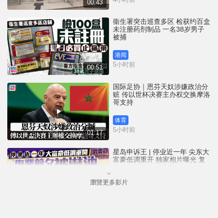
00:43
衞生署突击巡查多区 检获约百盒
未注册药剂制品 一名38岁男子
被捕
港闻
5小时前
00:51
国际足协｜恩芬天奴涉嫌政治分
赃 传以世杯决赛主办权交换摩洛
哥支持
体育
5小时前
01:17
星岛申诉王 | 停业近一年 尖东大
富豪低调重开 独家相片曝光 复
业前夕被淋油「赠庆」
瀏覽更多影片
港闻
7小时前
02:52
港人夫妇游澳门乘的士拾相机及