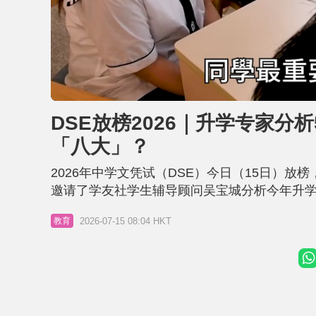
L
U
o
n
a
m
d
u
DSE放榜2026｜升学专家分
e
t
d
e
:
「八大」？
4
7
.
8
2026年中学文凭试（DSE）今日（15日）放
4
%
邀请了学友社学生辅导顾问吴宝城分析今年升学
获最佳5科21分可稳入「八大」。此外，他综
2026-07-15 08:04 HKT
教育
同学不论成绩高低，都应以个人兴趣为先，并按