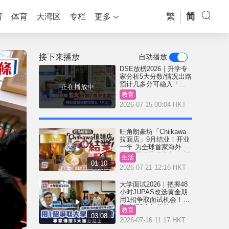
繁
简
育
体育
大湾区
专栏
更多
接下来播放
自动播放
DSE放榜2026｜升学专
家分析5大分数/情况出路
预计几多分可稳入「八
正在播放中
大」？
教育
2026-07-15 00:04 HKT
旺角朗豪坊「Chiikawa
拉面店」9月结业！开业
一年 为全球首家海外分
店 网民狠批服务欠奉:抵
生活
执
01:10
2026-07-21 12:16 HKT
大学面试2026｜把握48
小时JUPAS改选黄金期
用1招争取面试机会！专
家传授3大加分贴士
教育
03:08
2026-07-16 11:17 HKT