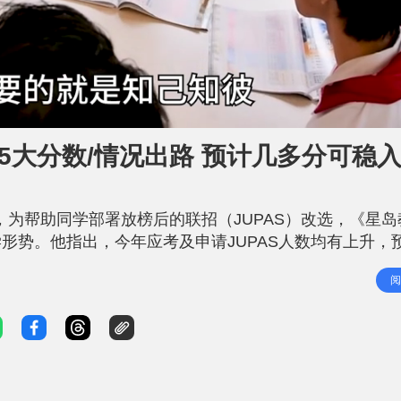
析5大分数/情况出路 预计几多分可稳
榜，为帮助同学部署放榜后的联招（JUPAS）改选，《星
形势。他指出，今年应考及申请JUPAS人数均有上升，
合了在5个分数和情况下，考生可以选择的出路；最后，他
阅
自身分数，制定合适的改选及升学策略。 为何今年学额