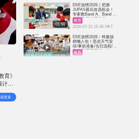
DSE放榜2026｜把握
JUPAS最后改选机会！
专家教Band A、Band B
这样填 附例子教学
教育
01:56
2026-07-15 15:46 HKT
DSE放榜2026︱终极放
榜懒人包！恶劣天气安
排/事前准备/当日流程/必
备物品/重要日期一览
入
教育
（持续更新）
01:50
2026-07-14 22:16 HKT
机械人VS人类 ！Figure
AI发起人机分拣包裹比
岛教育》
赛 网上直播10小时无间
断工作 最终赢家是……
预计考
生活
00:34
2026-05-18 16:02 HKT
亦寄语
读更多
内地「暴走团」杀入将
军澳？公园大播音乐落
力揈 网民狠批扰民：极
度自恋自私
生活
00:34
2026-04-26 15:23 HKT
美国lululemon被揭疑含
「永久致癌物」恐增内