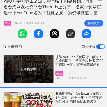
赖影片学习养生之道，却忽略了内容真伪。日前，一
r
e
i
名台湾网友社交平台Threads上分享，指家中长辈沉
n
迷一个YouTube名为「智慧之泉」的资讯频道，甚至
认真笔记内容，当中的影片均使用AI生成假访谈，假
g
2025-10-29 13:37 HKT
阅读更多
生活
冒医生与学者讨论中老年健康议题，频道拥有逾20万
T
订阅者，许多长辈沉迷其中，引发广泛担忧。
i
YouTube「 AI造假医生频道」 获20万追踪 网友：长
m
辈还认
接下来播放
自动播放
e
提防YouTube「伪医疗」频道！
AI造假医生、学者专攻长者 获20
万追踪 网友：家里长辈超爱看
正在播放中
生活
2025-10-29 13:37 HKT
旺角朗豪坊「Chiikawa拉面店」
9月结业！开业一年 为全球首家
海外分店 网民狠批服务欠奉:抵
执