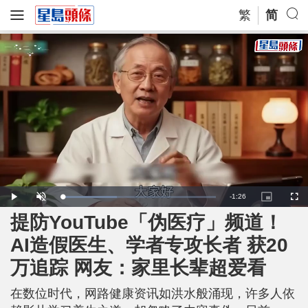
繁
简
R
-
1:26
L
P
U
P
F
o
l
n
i
u
a
a
m
c
l
提防YouTube「伪医疗」频道！
e
d
y
u
t
l
e
t
u
s
d
e
r
c
m
AI造假医生、学者专攻长者 获20
:
e
r
3
-
e
5
i
e
a
.
万追踪 网友：家里长辈超爱看
n
n
6
-
5
P
i
%
i
c
在数位时代，网路健康资讯如洪水般涌现，许多人依
t
n
u