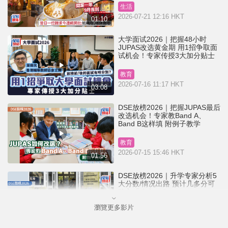
生活
2026-07-21 12:16 HKT
01:10
大学面试2026｜把握48小时
JUPAS改选黄金期 用1招争取面
试机会！专家传授3大加分贴士
教育
2026-07-16 11:17 HKT
03:08
DSE放榜2026｜把握JUPAS最后
改选机会！专家教Band A、
Band B这样填 附例子教学
教育
2026-07-15 15:46 HKT
01:56
DSE放榜2026｜升学专家分析5
大分数/情况出路 预计几多分可
稳入「八大」？
瀏覽更多影片
教育
2026-07-15 08:04 HKT
01:39