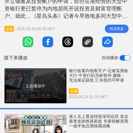
开立储蓄及投资帐户的申请，部分在港经营的大型中
r
e
i
资银行更已暂停为内地居民开设投资及财富管理帐
n
户。就此，《星岛头条》记者今早致电多间大型中资
银行的客户服务热线查询。其中，中国工商银行（亚
g
2026-05-28 09:35 HKT
阅读更多
金融
洲）及交通银行（香港）职员明确表示，现已暂停为
T
内地居民开设投资及理财帐户，直至另行通知；中国
i
建设银行（亚洲）职员则表示，内地客户仍可尝试亲
m
身前往香港分行办理手续，惟无法保证
接下来播放
自动播放
e
银行收紧内地客开户 记者实测各
大行 中资行职员称暂停 建银：
无法保证获批 汇丰指仍可申请
正在播放中
金融
2026-05-28 01:35 HKT
港人北上置业转投深圳近郊 直击
港资龙岗铁路新盘 专家拆解首期
一成半免压测按揭攻略