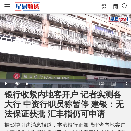
繁
简
R
-
1:20
L
P
U
P
F
o
l
n
i
u
a
a
m
c
l
银行收紧内地客开户 记者实测各
e
d
y
u
t
l
e
t
u
s
d
e
r
c
m
大行 中资行职员称暂停 建银：无
:
e
r
3
-
e
5
i
e
a
.
法保证获批 汇丰指仍可申请
n
n
2
-
7
P
i
%
i
c
据彭博引述消息报道，本港银行正加强审查内地客户
t
n
u