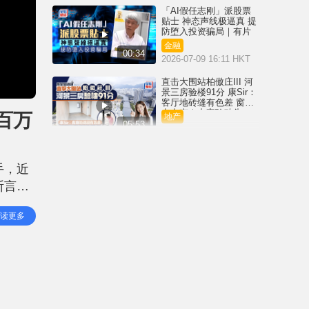
「AI假任志刚」派股票
贴士 神态声线极逼真 提
防堕入投资骗局｜有片
金融
00:34
2026-07-09 16:11 HKT
直击大围站柏傲庄III 河
景三房验楼91分 康Sir：
客厅地砖缝有色差 窗门
卡卡声｜专家验砖头
百万
地产
05:53
2026-07-08 06:00 HKT
SpaceX上市｜首日升
19.2% 市值破2.1万亿美
手，近
元 成第七大上市公司 马
斯克成「万亿富豪」第
断言，
金融
一人
01:48
2026-06-13 09:35 HKT
，他会
读更多
70岁​张坚庭投资前每事
问AI 看好英国楼收7厘息
一类股份每跌10%就加
仓｜百万仓
金融
01:29
2026-06-08 06:00 HKT
银行收紧内地客开户 记
者实测各大行 中资行职