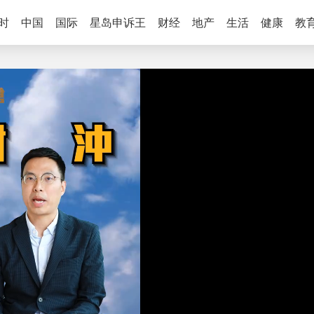
时
中国
国际
星岛申诉王
财经
地产
生活
健康
教