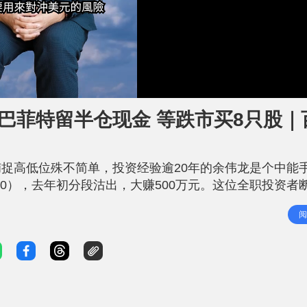
巴菲特留半仓现金 等跌市买8只股｜
捉高低位殊不简单，投资经验逾20年的余伟龙是个中能
10），去年初分段沽出，大赚500万元。这位全职投资者
一半，个别股票随时重挫七成，若现在有100万元作投资
阅
是要用对方法、用对市场 曾任证券及金融公司的余伟龙，