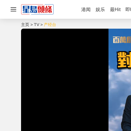
港闻
娱乐
最Hit
即
主页
TV
产经台