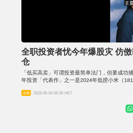
L
U
o
n
a
m
d
u
全职投资者忧今年爆股灾 仿傚
e
t
d
e
:
仓
2
1
.
1
「低买高卖」可谓投资最简单法门，但要成功捕
2
%
年投资「代表作」之一是2024年低捞小米（18
美股今年可能出现股灾，三大指数将由高位大跌
2026-05-04 06:00 HKT
金融
保留50%现金，静待股灾扫龙头科技股。 成功