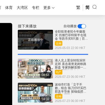
繁
简
育
体育
大湾区
专栏
更多
接下来播放
自动播放
全职投资者忧今年爆股
灾 仿傚巴菲特留半仓现
金 等跌市买8只股｜百万
正在播放中
仓
金融
2026-05-03 22:00 HKT
港人北上置业转投深圳
近郊 直击港资龙岗铁路
新盘 专家拆解首期一成
半免压测按揭攻略
地产
04:58
2026-07-23 06:00 HKT
波动市打造「立于不
败」组合 陈刀仔吁买巴
郡及半导体 留钱低捞比
特币｜百万仓
金融
59:32
2026-07-23 06:00 HKT