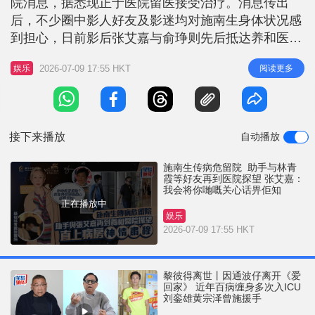
院消息，据悉现正于医院留医接受治疗。消息传出
r
e
i
后，不少圈中影人好友及影迷均对施南生身体状况感
n
到担心，日前影后张艾嘉与俞琤则先后抵达养和医院
疑似探病，均未有就施南生健康状况进行回应，直至
g
2026-07-09 17:55 HKT
阅读更多
娱乐
离开医院时才神情激动地表示：「你哋希望佢点？
T
（大家关心她的病情）我会将你哋嘅关心话畀佢
i
知。」 张艾嘉今午到医院探望 张艾嘉今日（9日）下
m
午三时五十五分抵达养和医院，身穿简
接下来播放
自动播放
e
施南生传病危留院 助手与林青
霞等好友再到医院探望 张艾嘉：
我会将你哋嘅关心话畀佢知
正在播放中
娱乐
2026-07-09 17:55 HKT
黎彼得离世丨因通波仔离开《爱
回家》 近年百病缠身多次入ICU
刘銮雄黄宗泽曾施援手