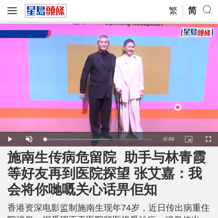
繁
简
R
-
0:49
L
P
U
P
F
o
l
n
i
u
a
a
m
c
l
施南生传病危留院 助手与林青霞
e
d
y
u
t
l
e
t
u
s
d
e
r
c
m
等好友再到医院探望 张艾嘉：我
:
e
r
6
-
e
0
i
e
a
.
会将你哋嘅关心话畀佢知
n
n
0
-
8
P
i
%
i
c
香港资深电影监制施南生现年74岁，近日传出病重住
t
n
u