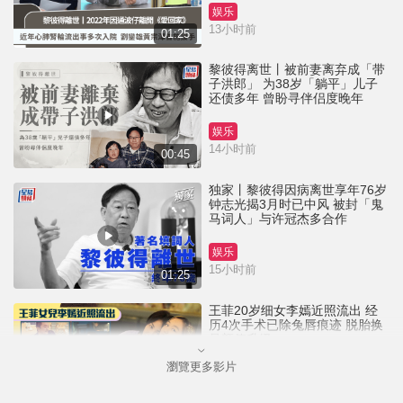
娱乐
13小时前
01:25
黎彼得离世丨被前妻离弃成「带
子洪郎」 为38岁「躺平」儿子
还债多年 曾盼寻伴侣度晚年
娱乐
14小时前
00:45
独家丨黎彼得因病离世享年76岁
钟志光揭3月时已中风 被封「鬼
马词人」与许冠杰多合作
娱乐
15小时前
01:25
王菲20岁细女李嫣近照流出 经
历4次手术已除兔唇痕迹 脱胎换
骨颜值升级
瀏覽更多影片
娱乐
2026-08-04 20:50 HKT
00:44