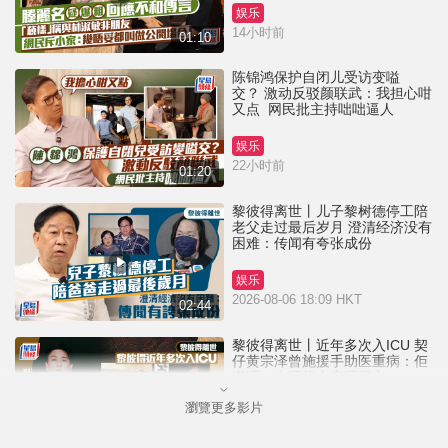
娱乐
14小时前
01:10
陈锦鸿保护自闭儿受访变嗌
交？ 激动反驳颜联武：我担心咁
又点 网民批主持咄咄逼人
娱乐
22小时前
01:20
黎彼得离世丨儿子黎树德停工陪
老父走过最后岁月 澄清经济没有
困难：传闻有夸张成份
娱乐
2026-08-06 18:09 HKT
02:44
黎彼得离世丨近年多次入ICU 契
仔黄宗泽曾施援手助医重病：佢
潇洒一生唔想大家唔开心
瀏覽更多影片
娱乐
2026-08-06 16:24 HKT
01:23