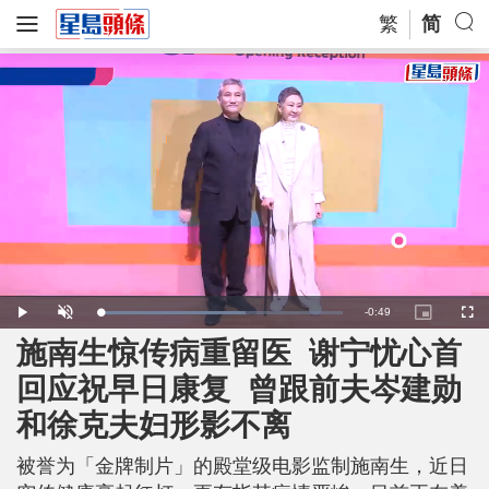
繁
简
R
-
0:49
L
P
U
P
F
o
l
n
i
u
a
a
m
c
l
施南生惊传病重留医 谢宁忧心首
e
d
y
u
t
l
e
t
u
s
d
e
r
c
m
回应祝早日康复 曾跟前夫岑建勋
:
e
r
6
-
e
0
i
e
a
.
和徐克夫妇形影不离
n
n
0
-
8
P
i
%
i
c
被誉为「金牌制片」的殿堂级电影监制施南生，近日
t
n
u