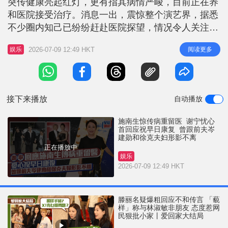
突传健康亮起红灯，更有指其病情严峻，目前正在养
r
e
i
和医院接受治疗。消息一出，震惊整个演艺界，据悉
n
不少圈内知己已纷纷赶赴医院探望，情况令人关注。
谢宁回应施南生传病危 今日（9日）前港姐冠军谢宁
g
2026-07-09 12:49 HKT
阅读更多
娱乐
现身为其创办的曲奇品牌新旗舰店主持开幕剪彩，传
T
媒焦点落在这位与施南生曾有深厚渊源的昔日好友身
i
上。面对记者追问，谢宁首度就施南生的病危传闻作
m
出回应。 相关阅读：施南生被
接下来播放
自动播放
e
施南生惊传病重留医 谢宁忧心
首回应祝早日康复 曾跟前夫岑
建勋和徐克夫妇形影不离
正在播放中
娱乐
2026-07-09 12:49 HKT
滕丽名疑爆粗回应不和传言 「藐
样」称与林淑敏非朋友 态度惹网
民狠批小家丨爱回家大结局