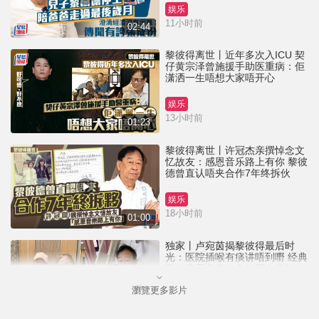
娱乐
11小时前
02:44
黎彼得离世丨近年多次入ICU 契
仔黄宗泽曾施援手助医重病：佢
潇洒一生唔想大家唔开心
娱乐
13小时前
01:23
黎彼得离世丨许冠杰亲撰悼念文
忆故友：感恩音乐路上有你 黎彼
德曾直认唔夹合作7年终拆伙
娱乐
18小时前
01:00
独家丨卢宛茵揭黎彼得最后时
光：医院插喉有痰讲唔到嘢 经典
歌《浪子心声》金句源自庙街睇
相佬
瀏覽更多影片
娱乐
22小时前
01:11