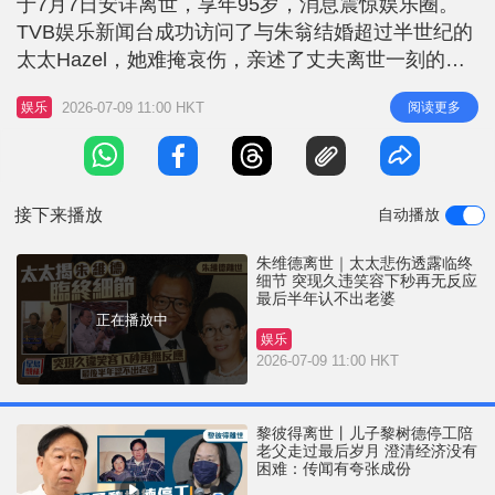
于7月7日安详离世，享年95岁，消息震惊娱乐圈。
r
e
i
TVB娱乐新闻台成功访问了与朱翁结婚超过半世纪的
n
太太Hazel，她难掩哀伤，亲述了丈夫离世一刻的温
馨细节，原来朱维德是「含笑而终」。 朱维德爱妻
g
2026-07-09 11:00 HKT
阅读更多
娱乐
透露丈夫离世细节 朱太太Hazel在接受访问时透露，
T
7月7日早上，她如常到疗养院探望丈夫。大约上午11
i
时，她亲自喂朱维德进食，期间朱维德突然久违地笑
m
了一下。这个温
接下来播放
自动播放
e
朱维德离世｜太太悲伤透露临终
细节 突现久违笑容下秒再无反应
最后半年认不出老婆
正在播放中
娱乐
2026-07-09 11:00 HKT
黎彼得离世丨儿子黎树德停工陪
老父走过最后岁月 澄清经济没有
困难：传闻有夸张成份