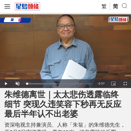
繁
简
R
-
0:57
L
P
U
P
F
o
l
n
i
u
a
a
m
c
l
朱维德离世｜太太悲伤透露临终
e
d
y
u
t
l
e
t
u
s
d
e
r
c
m
细节 突现久违笑容下秒再无反应
:
e
r
4
-
e
6
i
e
a
.
最后半年认不出老婆
n
n
4
-
6
P
i
%
i
c
资深电视主持兼演员、人称「朱翁」的朱维德先生，
t
n
u