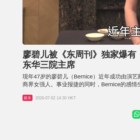
L
U
o
n
a
m
d
u
廖碧儿被《东周刊》独家爆有「
e
t
d
e
:
东华三院主席
3
8
.
9
现年47岁的廖碧儿（Bernice）近年成功
7
%
商界女强人。事业报捷的同时，Bernice的
熟稳重男士同行。两人在名人饭堂外等车时，
2026-07-02 14:30 HKT
娱乐
醒她注意石壆安全，尽显绅士风度。随后，二人