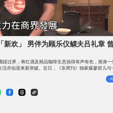
新欢」 男伴为顾乐仪鳏夫吕礼章 
由演艺圈踩过界，将红酒及精品咖啡生意搞得有声有色，摇身一
感情生活亦似迎来新突破。近日，《东周刊》独家爆廖碧儿与
男方对一直以英语讲电话处理公务的廖碧儿耐心守候，更
阅
双双乘车驶入私隐度极高、入会费高达130万的富贵私人