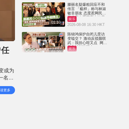
滕丽名疑爆粗回应不和
传言 「藐样」称与林淑
敏非朋友 态度惹网民狠
批小家丨爱回家大结局
娱乐
01:10
2026-08-08 16:30 HKT
陈锦鸿保护自闭儿受访
变嗌交？ 激动反驳颜联
武：我担心咁又点 网民
批主持咄咄逼人
曾任
娱乐
01:20
2026-08-08 09:00 HKT
黎彼得离世丨儿子黎树
德停工陪老父走过最后
变成为
岁月 澄清经济没有困
难：传闻有夸张成份
一名成
娱乐
02:44
2026-08-06 18:09 HKT
细心提
读更多
黎彼得离世丨近年多次
入ICU 契仔黄宗泽曾施
援手助医重病：佢潇洒
一生唔想大家唔开心
娱乐
01:23
2026-08-06 16:24 HKT
黎彼得离世丨许冠杰亲
撰悼念文忆故友：感恩