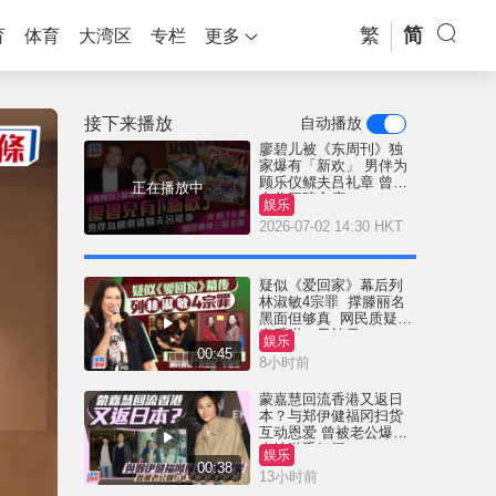
繁
简
育
体育
大湾区
专栏
更多
接下来播放
自动播放
廖碧儿被《东周刊》独
家爆有「新欢」 男伴为
顾乐仪鳏夫吕礼章 曾任
正在播放中
东华三院主席
娱乐
2026-07-02 14:30 HKT
疑似《爱回家》幕后列
林淑敏4宗罪 撑滕丽名
黑面但够真 网民质疑：
真系咁一早被雪
娱乐
00:45
8小时前
蒙嘉慧回流香港又返日
本？与郑伊健福冈扫货
互动恩爱 曾被老公爆在
当地游手好闲
娱乐
00:38
13小时前