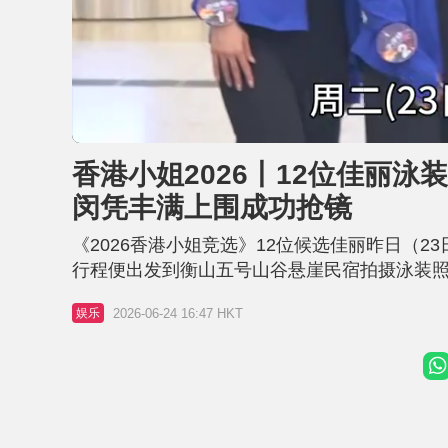
L
U
o
n
a
m
d
u
香港小姐2026丨12位佳丽泳
e
t
d
e
:
闵凭丰满上围成功抢镜
2
7
.
5
《2026香港小姐竞选》12位候选佳丽昨日（
7
%
行程便出发到衡山五号山谷悬崖民宿拍摄泳装照
丽身材各有健美身段 虽然天公不作美，现场大
2026-06-24 16:47 HKT
娱乐
佳丽们的雅兴，大家在无边际泳池拍摄后，再到