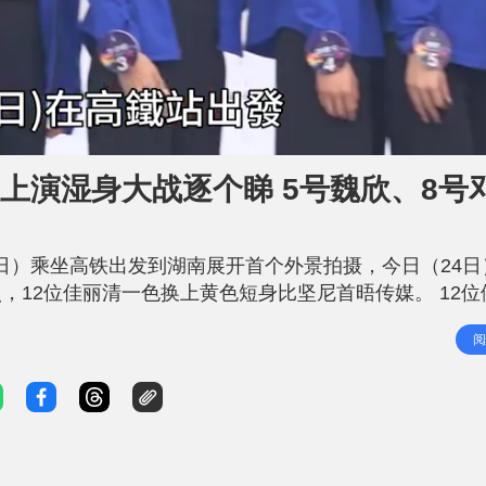
装上演湿身大战逐个睇 5号魏欣、8号
23日）乘坐高铁出发到湖南展开首个外景拍摄，今日（24
，12位佳丽清一色换上黄色短身比坚尼首晤传媒。 12位
雨兼大雾，现场有工作人员为佳丽们担遮及准备薄外套，
阅
别墅内拍摄单人靓相，12位候选佳丽身材各有健美身段