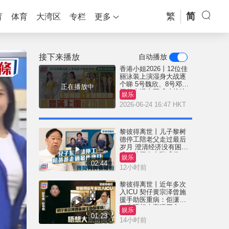
繁
简
育
体育
大湾区
专栏
更多
接下来播放
自动播放
香港小姐2026丨12位佳
丽泳装上演湿身大战逐
个睇 5号魏欣、8号邓匡
正在播放中
闵凭丰满上围成功抢镜
娱乐
2026-06-24 16:47 HKT
黎彼得离世丨儿子黎树
德停工陪老父走过最后
岁月 澄清经济没有困
难：传闻有夸张成份
娱乐
02:44
12小时前
黎彼得离世丨近年多次
入ICU 契仔黄宗泽曾施
援手助医重病：佢潇洒
一生唔想大家唔开心
娱乐
01:23
14小时前