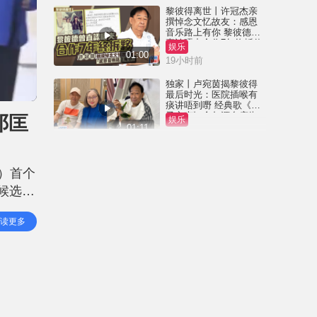
黎彼得离世丨许冠杰亲
撰悼念文忆故友：感恩
音乐路上有你 黎彼德曾
直认唔夹合作7年终拆伙
娱乐
01:00
19小时前
独家丨卢宛茵揭黎彼得
最后时光：医院插喉有
痰讲唔到嘢 经典歌《浪
子心声》金句源自庙街
邓匡
娱乐
睇相佬
01:11
23小时前
黎彼得离世丨被前妻离
弃成「带子洪郎」 为38
日）首个
岁「躺平」儿子还债多
年 曾盼寻伴侣度晚年
候选佳
娱乐
00:45
2026-08-05 23:55 HKT
但无损
读更多
，
独家丨黎彼得因病离世
享年76岁 钟志光揭3月时
已中风 被封「鬼马词
人」与许冠杰多合作
娱乐
01:23
2026-08-05 22:57 HKT
王菲20岁细女李嫣近照
流出 经历4次手术已除兔