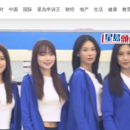
时
中国
国际
星岛申诉王
财经
地产
生活
健康
教