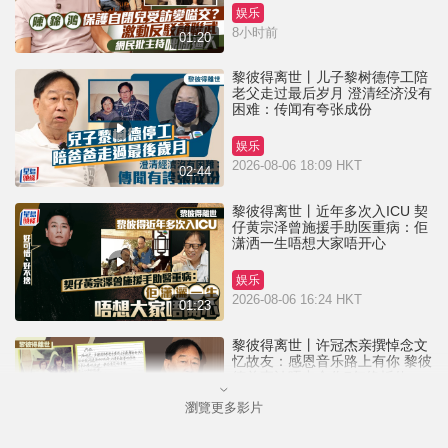
娱乐
8小时前
01:20
黎彼得离世丨儿子黎树德停工陪
老父走过最后岁月 澄清经济没有
困难：传闻有夸张成份
娱乐
2026-08-06 18:09 HKT
02:44
黎彼得离世丨近年多次入ICU 契
仔黄宗泽曾施援手助医重病：佢
潇洒一生唔想大家唔开心
娱乐
2026-08-06 16:24 HKT
01:23
黎彼得离世丨许冠杰亲撰悼念文
忆故友：感恩音乐路上有你 黎彼
德曾直认唔夹合作7年终拆伙
瀏覽更多影片
娱乐
2026-08-06 11:37 HKT
01:00