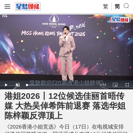
繁
简
R
-
2:53
L
P
U
P
F
o
l
n
i
u
a
a
m
c
l
港姐2026丨12位候选佳丽首晤传
e
d
y
u
t
l
e
t
u
s
d
e
r
c
m
媒 大热吴倬希阵前退赛 落选华姐
:
e
r
1
-
e
7
i
e
a
.
陈梓颖反弹顶上
n
n
7
-
6
P
i
%
i
c
《2026香港小姐竞选》今日（17日）在电视城安排
t
n
u