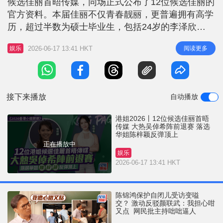
候选佳丽首晤传媒，同场正式公布了12位候选佳丽的
r
e
i
官方资料。本届佳丽不仅青春靓丽，更普遍拥有高学
n
历，超过半数为硕士毕业生，包括24岁的李泽欣
（Scarlett）、25岁的李澄晴（Chorie）、25岁的谭
g
2026-06-17 13:41 HKT
阅读更多
娱乐
雅文（Tiffany）、26岁的杨媛媛（Vera）、23岁的周
T
芳姿（Gracia）、27岁的颜懿菲（Agnes）及27岁的
i
汤家琳（Caris），堪称
m
接下来播放
自动播放
e
港姐2026丨12位候选佳丽首晤
传媒 大热吴倬希阵前退赛 落选
华姐陈梓颖反弹顶上
正在播放中
娱乐
2026-06-17 13:41 HKT
陈锦鸿保护自闭儿受访变嗌
交？ 激动反驳颜联武：我担心咁
又点 网民批主持咄咄逼人