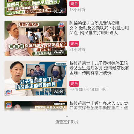
娱乐
13小时前
01:10
陈锦鸿保护自闭儿受访变嗌
交？ 激动反驳颜联武：我担心咁
又点 网民批主持咄咄逼人
娱乐
21小时前
01:20
黎彼得离世丨儿子黎树德停工陪
老父走过最后岁月 澄清经济没有
困难：传闻有夸张成份
娱乐
2026-08-06 18:09 HKT
02:44
黎彼得离世丨近年多次入ICU 契
仔黄宗泽曾施援手助医重病：佢
潇洒一生唔想大家唔开心
瀏覽更多影片
娱乐
2026-08-06 16:24 HKT
01:23