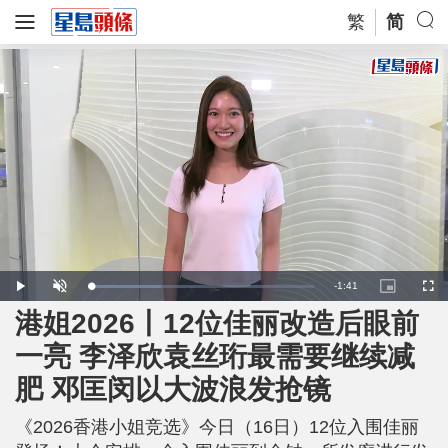
繁
简
R
-
1:41
L
P
U
P
F
o
l
n
i
u
a
a
m
c
l
港姐2026丨12位佳丽改造后眼前
e
d
y
u
t
l
e
t
u
s
d
e
r
c
m
一亮 李泽欣袁丝珩最需要继续减
:
e
r
3
-
e
1
i
e
a
.
肥 邓匡闵以大波浪发抢镜
n
n
7
-
7
P
i
%
i
c
《2026香港小姐竞选》今日（16日）12位入围佳丽
t
n
u