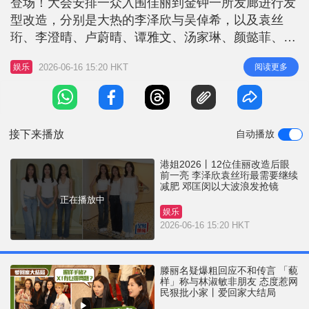
登场！大会安排一众入围佳丽到金钟一所发廊进行发
r
e
i
型改造，分别是大热的李泽欣与吴倬希，以及袁丝
n
珩、李澄晴、卢蔚晴、谭雅文、汤家琳、颜懿菲、杨
媛媛、邓匡闵、周芳姿和魏欣。今次入围佳丽同样身
g
2026-06-16 15:20 HKT
阅读更多
娱乐
材较纤瘦，大多已掌握流利广东话，之前被影到有纹
T
身、身形有待改善，或有「后天加工」疑虑的参赛
i
者，都未有入选。 李泽欣不担心变「大妈」 李泽欣
m
头戴Cap帽第一位抵达，问到
接下来播放
自动播放
e
港姐2026丨12位佳丽改造后眼
前一亮 李泽欣袁丝珩最需要继续
减肥 邓匡闵以大波浪发抢镜
正在播放中
娱乐
2026-06-16 15:20 HKT
滕丽名疑爆粗回应不和传言 「藐
样」称与林淑敏非朋友 态度惹网
民狠批小家丨爱回家大结局