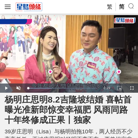
繁
简
R
-
1:29
L
P
U
P
F
o
l
n
i
u
a
a
m
c
l
杨明庄思明8.2吉隆坡结婚 喜帖首
e
d
y
u
t
l
e
t
u
s
d
e
r
c
m
曝光准新郎惊变幸福肥 风雨同路
:
e
r
3
-
e
4
i
e
a
.
十年终修成正果丨独家
n
n
7
-
4
P
i
%
i
c
39岁庄思明（Lisa）与杨明拍拖10年，两人经历不少
t
n
u