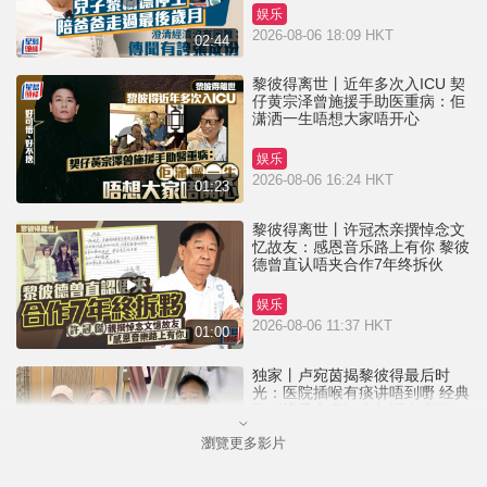
娱乐
2026-08-06 18:09 HKT
02:44
黎彼得离世丨近年多次入ICU 契
仔黄宗泽曾施援手助医重病：佢
潇洒一生唔想大家唔开心
娱乐
2026-08-06 16:24 HKT
01:23
黎彼得离世丨许冠杰亲撰悼念文
忆故友：感恩音乐路上有你 黎彼
德曾直认唔夹合作7年终拆伙
娱乐
2026-08-06 11:37 HKT
01:00
独家丨卢宛茵揭黎彼得最后时
光：医院插喉有痰讲唔到嘢 经典
歌《浪子心声》金句源自庙街睇
相佬
瀏覽更多影片
娱乐
2026-08-06 07:00 HKT
01:11