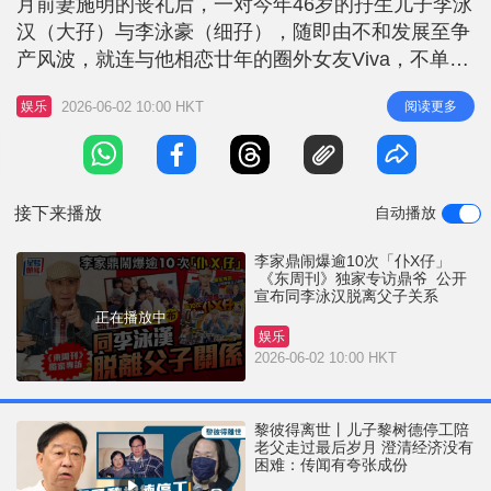
月前妻施明的丧礼后，一对今年46岁的孖生儿子李泳
r
e
i
汉（大孖）与李泳豪（细孖），随即由不和发展至争
n
产风波，就连与他相恋廿年的圈外女友Viva，不单止
被揭是无线小生马贯东的母亲，更牵涉在争产当中。
g
2026-06-02 10:00 HKT
阅读更多
娱乐
李家鼎大闹李泳汉「仆X仔」 「神隐」接近一个月的
T
鼎爷，现已回复状态，日前接受本刊的独家访问，他
i
直指家庭纷争令自己陷入人生低潮，一提起大孖，他
m
依然有火，镜头前后大
接下来播放
自动播放
e
李家鼎闹爆逾10次「仆X仔」
《东周刊》独家专访鼎爷 公开
宣布同李泳汉脱离父子关系
正在播放中
娱乐
2026-06-02 10:00 HKT
黎彼得离世丨儿子黎树德停工陪
老父走过最后岁月 澄清经济没有
困难：传闻有夸张成份