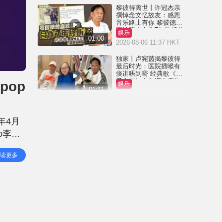
黎彼得离世丨许冠杰亲
撰悼念文忆故友：感恩
音乐路上有你 黎彼德曾
直认唔夹合作7年终拆伙
娱乐
01:00
2026-08-06 11:37 HKT
独家丨卢宛茵揭黎彼得
最后时光：医院插喉有
痰讲唔到嘢 经典歌《浪
子心声》金句源自庙街
pop
娱乐
睇相佬
01:11
2026-08-06 07:00 HKT
黎彼得离世丨被前妻离
弃成「带子洪郎」 为38
年4月
岁「躺平」儿子还债多
年 曾盼寻伴侣度晚年
o李启
娱乐
00:45
2026-08-05 23:55 HKT
ns与
读更多
独家丨黎彼得因病离世
享年76岁 钟志光揭3月时
已中风 被封「鬼马词
人」与许冠杰多合作
娱乐
01:23
2026-08-05 22:57 HKT
王菲20岁细女李嫣近照
流出 经历4次手术已除兔