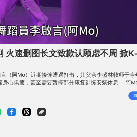
剿 火速删图长文致歉认顾虑不周 掀K-
启言（阿Mo）近期接连遭遇打击，其父亲李盛林牧师于今
痛身心俱疲，甚至需要暂停部分康复训练安躺休息。 阿M
中休养的阿Mo李启言，近日竟意外卷入韩国女团NewJea
阅
粉丝的恶毒人身攻击，事件在Threads及各