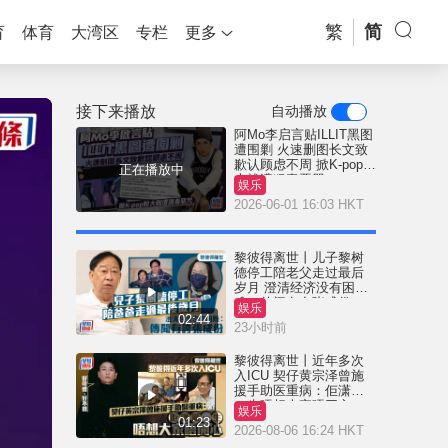
繁
简
育
体育
大湾区
专栏
更多
接下来播放
自动播放
阿Mo李启言贴ILLIT黑图
遭围剿 火速删图长文致
歉认顾虑不周 掀K-pop粉
正在播放中
大战遭狠毒恶咒
娱乐
2026-06-01 16:03 HKT
黎彼得离世丨儿子黎树
德停工陪老父走过最后
岁月 澄清经济没有困
难：传闻有夸张成份
娱乐
02:44
23小时前
黎彼得离世丨近年多次
入ICU 契仔黄宗泽曾施
援手助医重病：佢潇洒
一生唔想大家唔开心
娱乐
01:23
2026-08-06 16:24 HKT