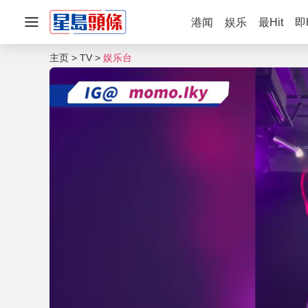
港闻
娱乐
最Hit
即
主页
TV
娱乐台