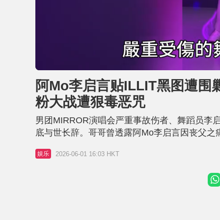
L
U
o
n
a
m
d
u
阿Mo李启言贴ILLIT黑图遭围
e
t
d
e
:
粉大战遭狠毒恶咒
4
0
.
8
男团MIRROR演唱会严重事故伤者、舞蹈员李
4
%
底与世长辞。哥哥曾透露阿Mo李启言因丧父之
言因一张「迷因图」遭人身攻击 然而，仍在哀痛
2026-06-01 16:03 HKT
娱乐
ILLIT的粉丝大战，更因一张「迷因图」惹来激进