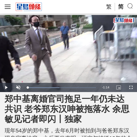
繁
简
R
-
1:14
L
P
U
P
F
o
l
n
i
u
a
a
m
c
l
郑中基离婚官司拖足一年仍未达
e
d
y
u
t
l
e
t
u
s
d
e
r
c
m
共识 老爷郑东汉呻被拖落水 余思
:
e
r
4
-
e
6
i
e
a
.
敏见记者即闪丨独家
n
n
4
-
1
P
i
%
i
c
现年54岁的郑中基，去年6月时被拍到与爸爸郑东汉
t
n
u