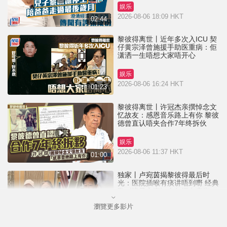
娱乐
2026-08-06 18:09 HKT
02:44
黎彼得离世丨近年多次入ICU 契
仔黄宗泽曾施援手助医重病：佢
潇洒一生唔想大家唔开心
娱乐
2026-08-06 16:24 HKT
01:23
黎彼得离世丨许冠杰亲撰悼念文
忆故友：感恩音乐路上有你 黎彼
德曾直认唔夹合作7年终拆伙
娱乐
2026-08-06 11:37 HKT
01:00
独家丨卢宛茵揭黎彼得最后时
光：医院插喉有痰讲唔到嘢 经典
歌《浪子心声》金句源自庙街睇
相佬
瀏覽更多影片
娱乐
2026-08-06 07:00 HKT
01:11