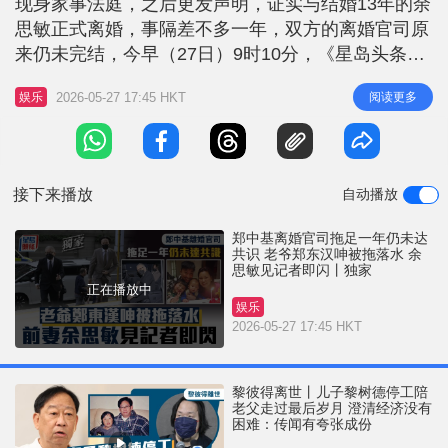
现身家事法庭，之后更发声明，证实与结婚13年的余
r
e
i
思敏正式离婚，事隔差不多一年，双方的离婚官司原
n
来仍未完结，今早（27日）9时10分，《星岛头条》
独家直击到郑中基与爸爸郑东汉乘坐七人车，再次现
g
2026-05-27 17:45 HKT
阅读更多
娱乐
身湾仔家事法庭。 郑中基神情显得相当凝重现身家
T
事法庭 剪短了头发兼身穿西装Look的郑中基率先落
i
车，神情显得相当凝重，他与紧随其后的父亲郑东汉
m
皆戴著黑色口罩，快步
接下来播放
自动播放
e
郑中基离婚官司拖足一年仍未达
共识 老爷郑东汉呻被拖落水 余
思敏见记者即闪丨独家
正在播放中
娱乐
2026-05-27 17:45 HKT
黎彼得离世丨儿子黎树德停工陪
老父走过最后岁月 澄清经济没有
困难：传闻有夸张成份