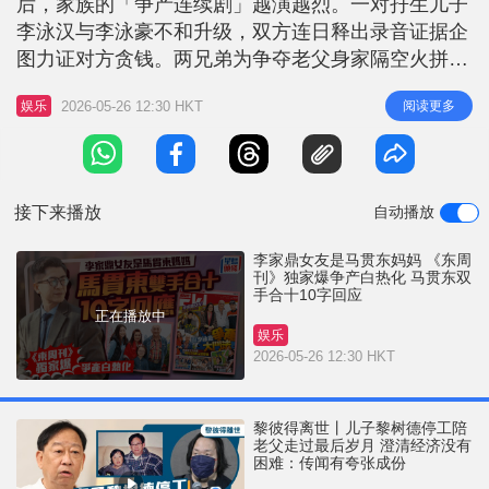
后，家族的「争产连续剧」越演越烈。一对孖生儿子
r
e
i
李泳汉与李泳豪不和升级，双方连日释出录音证据企
n
图力证对方贪钱。两兄弟为争夺老父身家隔空火拼，
新一期《东周刊》爆出「李家风暴」新一页，早年李
g
2026-05-26 12:30 HKT
阅读更多
娱乐
家鼎身边的圈外女伴Viva，被揭是TVB当家小生马贯
T
东的妈咪，更交代了她的背景，早年更曾带女儿家人
i
现身，撑李家鼎的私房菜开张。报道中更有独家声
m
带，指出细孖李泳豪曾为李家
接下来播放
自动播放
e
李家鼎女友是马贯东妈妈 《东周
刊》独家爆争产白热化 马贯东双
手合十10字回应
正在播放中
娱乐
2026-05-26 12:30 HKT
黎彼得离世丨儿子黎树德停工陪
老父走过最后岁月 澄清经济没有
困难：传闻有夸张成份