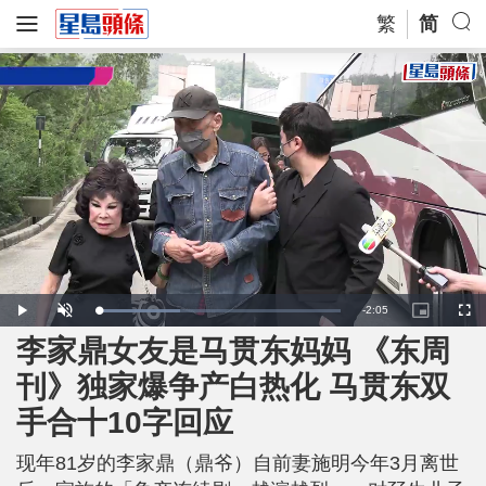
繁
简
R
-
2:05
L
P
U
P
F
o
l
n
i
u
a
a
m
c
l
李家鼎女友是马贯东妈妈 《东周
e
d
y
u
t
l
e
t
u
s
d
e
r
c
m
刊》独家爆争产白热化 马贯东双
:
e
r
3
-
e
4
i
e
a
.
手合十10字回应
n
n
0
-
4
P
i
%
i
c
现年81岁的李家鼎（鼎爷）自前妻施明今年3月离世
t
n
u