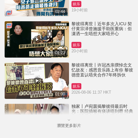
娱乐
19小时前
02:44
黎彼得离世丨近年多次入ICU 契
仔黄宗泽曾施援手助医重病：佢
潇洒一生唔想大家唔开心
娱乐
20小时前
01:23
黎彼得离世丨许冠杰亲撰悼念文
忆故友：感恩音乐路上有你 黎彼
德曾直认唔夹合作7年终拆伙
娱乐
2026-08-06 11:37 HKT
01:00
独家丨卢宛茵揭黎彼得最后时
光：医院插喉有痰讲唔到嘢 经典
歌《浪子心声》金句源自庙街睇
相佬
瀏覽更多影片
娱乐
2026-08-06 07:00 HKT
01:11