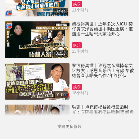
娱乐
11小时前
02:44
黎彼得离世丨近年多次入ICU 契
仔黄宗泽曾施援手助医重病：佢
潇洒一生唔想大家唔开心
娱乐
13小时前
01:23
黎彼得离世丨许冠杰亲撰悼念文
忆故友：感恩音乐路上有你 黎彼
德曾直认唔夹合作7年终拆伙
娱乐
18小时前
01:00
独家丨卢宛茵揭黎彼得最后时
光：医院插喉有痰讲唔到嘢 经典
歌《浪子心声》金句源自庙街睇
相佬
瀏覽更多影片
娱乐
22小时前
01:11