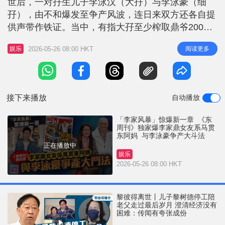
世后，一对孖生儿子李泳汉（大孖）与李泳豪（细
r
e
i
孖），由不和爆发至争产风波，连日来双方还各自提
n
供声带作铁证。当中，有指大孖至少榨取鼎爷200万
元，而细孖夫妇则被指控攞了鼎爷340万元。为了争
g
2026-05-26 08:00 HKT
阅读更多
娱乐
夺鼎爷的身家，两兄弟隔空互轰。 李家鼎圈外女友
T
真实身份曝光 此外，本刊收到独家消息，鼎爷的身
i
家除了两个仔有兴趣之外，知情人士还爆料，指出跟
m
他相恋廿年、细他10岁的圈外
接下来播放
自动播放
e
「李家风暴」惊爆新一章 《东
周刊》独家爆李家鼎女友系马贯
东阿妈 与李泳豪争产大斗法
正在播放中
娱乐
2026-05-26 08:00 HKT
黎彼得离世丨儿子黎树德停工陪
老父走过最后岁月 澄清经济没有
困难：传闻有夸张成份