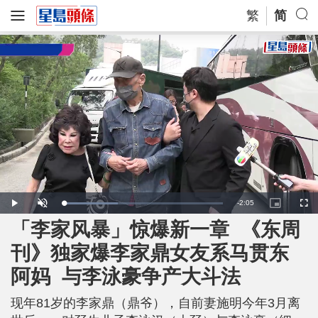
繁
简
R
-
2:05
L
P
U
P
F
o
l
n
i
u
a
a
m
c
l
「李家风暴」惊爆新一章 《东周
e
d
y
u
t
l
e
t
u
s
d
e
r
c
m
刊》独家爆李家鼎女友系马贯东
:
e
r
3
-
e
4
i
e
a
.
阿妈 与李泳豪争产大斗法
n
n
0
-
4
P
i
%
i
c
现年81岁的李家鼎（鼎爷），自前妻施明今年3月离
t
n
u