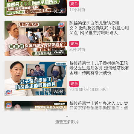
娱乐
12小时前
01:10
陈锦鸿保护自闭儿受访变嗌
交？ 激动反驳颜联武：我担心咁
又点 网民批主持咄咄逼人
娱乐
20小时前
01:20
黎彼得离世丨儿子黎树德停工陪
老父走过最后岁月 澄清经济没有
困难：传闻有夸张成份
娱乐
2026-08-06 18:09 HKT
02:44
黎彼得离世丨近年多次入ICU 契
仔黄宗泽曾施援手助医重病：佢
潇洒一生唔想大家唔开心
瀏覽更多影片
娱乐
2026-08-06 16:24 HKT
01:23