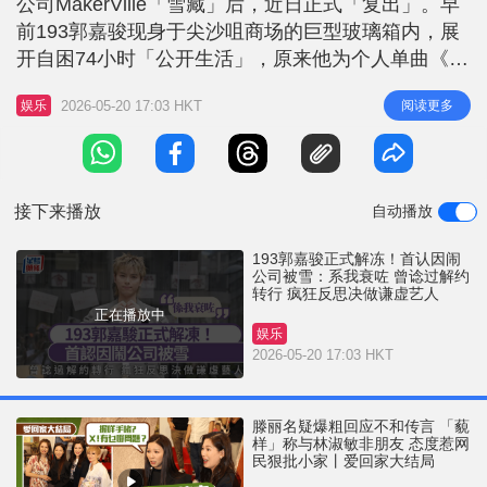
公司MakerVille「雪藏」后，近日正式「复出」。早
r
e
i
前193郭嘉骏现身于尖沙咀商场的巨型玻璃箱内，展
n
开自困74小时「公开生活」，原来他为个人单曲《呆
等》宣传，现场有经理人、助手、化妆师及发型师跟
g
2026-05-20 17:03 HKT
阅读更多
娱乐
场。 193郭嘉骏认闹公司「衰咗」 经过四个月被公司
T
「雪藏」，今日（20日）193郭嘉骏于520大日子出
i
关，大批「老婆」到场支持。现场播放新歌MV期
m
间，
接下来播放
自动播放
e
193郭嘉骏正式解冻！首认因闹
公司被雪：系我衰咗 曾谂过解约
转行 疯狂反思决做谦虚艺人
正在播放中
娱乐
2026-05-20 17:03 HKT
滕丽名疑爆粗回应不和传言 「藐
样」称与林淑敏非朋友 态度惹网
民狠批小家丨爱回家大结局