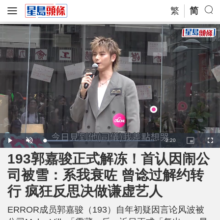
繁
简
R
-
2:20
L
P
U
P
F
o
l
n
i
u
a
a
m
c
l
193郭嘉骏正式解冻！首认因闹公
e
d
y
u
t
l
e
t
u
s
d
e
r
c
m
司被雪：系我衰咗 曾谂过解约转
:
e
r
2
-
e
1
i
e
a
.
行 疯狂反思决做谦虚艺人
n
n
6
-
1
P
i
%
i
c
ERROR成员郭嘉骏（193）自年初疑因言论风波被
t
n
u