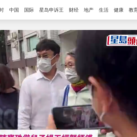
时
中国
国际
星岛申诉王
财经
地产
生活
健康
教