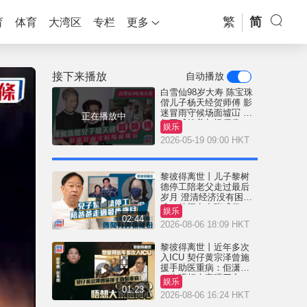
繁
简
育
体育
大湾区
专栏
更多
接下来播放
自动播放
白雪仙98岁大寿 陈宝珠
偕儿子杨天经贺师傅 影
迷冒雨守候场面墟冚 人
正在播放中
气不减媲美年轻偶像
娱乐
2026-05-19 09:00 HKT
黎彼得离世丨儿子黎树
德停工陪老父走过最后
岁月 澄清经济没有困
难：传闻有夸张成份
娱乐
02:44
2026-08-06 18:09 HKT
黎彼得离世丨近年多次
入ICU 契仔黄宗泽曾施
援手助医重病：佢潇洒
一生唔想大家唔开心
娱乐
01:23
2026-08-06 16:24 HKT