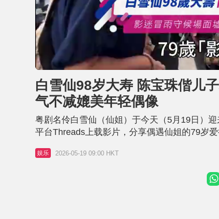
L
U
o
n
a
m
d
u
白雪仙98岁大寿 陈宝珠偕儿
e
t
d
e
:
气不减媲美年轻偶像
7
0
.
2
粤剧名伶白雪仙（仙姐）于今天（5月19日）
9
%
平台Threads上载影片，分享偶遇仙姐的7
现身，准备前往为仙姐贺寿，现场早已有大批影
2026-05-19 09:00 HKT
娱乐
与影迷亲切交流如老朋友 影片中，陈宝珠甫现