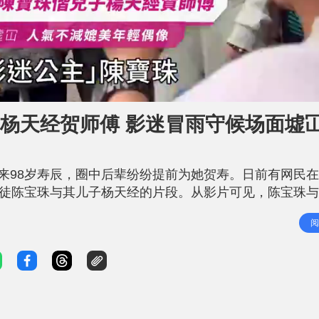
子杨天经贺师傅 影迷冒雨守候场面墟冚
迎来98岁寿辰，圈中后辈纷纷提前为她贺寿。日前有网民
9岁爱徒陈宝珠与其儿子杨天经的片段。从影片可见，陈宝珠
迷冒雨守候，场面热闹，足见陈宝珠的魅力不减当年。 
阅
身，一众资深影迷便蜂拥而上，热情地与偶像互动，情况