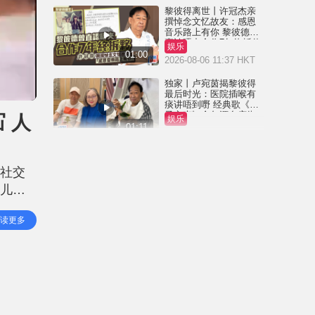
黎彼得离世丨许冠杰亲
撰悼念文忆故友：感恩
音乐路上有你 黎彼德曾
直认唔夹合作7年终拆伙
娱乐
01:00
2026-08-06 11:37 HKT
独家丨卢宛茵揭黎彼得
最后时光：医院插喉有
痰讲唔到嘢 经典歌《浪
子心声》金句源自庙街
 人
娱乐
睇相佬
01:11
2026-08-06 07:00 HKT
黎彼得离世丨被前妻离
弃成「带子洪郎」 为38
在社交
岁「躺平」儿子还债多
年 曾盼寻伴侣度晚年
与儿子
娱乐
00:45
2026-08-05 23:55 HKT
陈宝珠
读更多
绝不逊
独家丨黎彼得因病离世
享年76岁 钟志光揭3月时
已中风 被封「鬼马词
人」与许冠杰多合作
娱乐
01:23
2026-08-05 22:57 HKT
王菲20岁细女李嫣近照
流出 经历4次手术已除兔