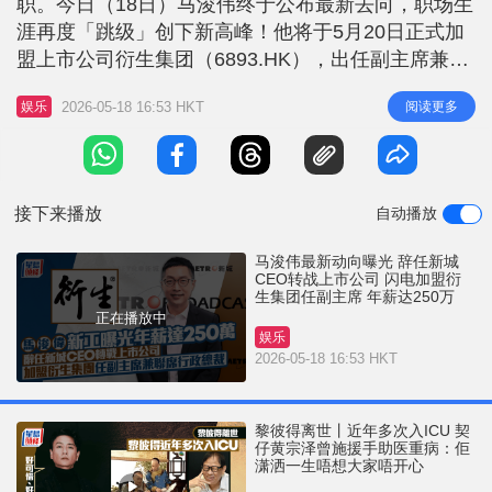
职。今日（18日）马浚伟终于公布最新去向，职场生
r
e
i
涯再度「跳级」创下新高峰！他将于5月20日正式加
n
盟上市公司衍生集团（6893.HK），出任副主席兼联
席行政总裁。从演艺界成功转型至商业管理，再由管
g
2026-05-18 16:53 HKT
阅读更多
娱乐
理一般企业跃升至管理上市公司，马浚伟由艺人转型
T
做大公司高层，引发讨论。 马浚伟日前告别新城电
i
台 新城电台于5月11日突发公布，马浚伟以个人理由
m
辞任行政总裁一职，
接下来播放
自动播放
e
马浚伟最新动向曝光 辞任新城
CEO转战上市公司 闪电加盟衍
生集团任副主席 年薪达250万
正在播放中
娱乐
2026-05-18 16:53 HKT
黎彼得离世丨近年多次入ICU 契
仔黄宗泽曾施援手助医重病：佢
潇洒一生唔想大家唔开心