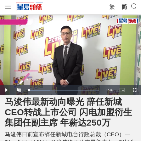
繁
简
R
-
1:34
L
P
U
P
F
o
l
n
i
u
a
a
m
c
l
马浚伟最新动向曝光 辞任新城
e
d
y
u
t
l
e
t
u
s
d
e
r
c
m
CEO转战上市公司 闪电加盟衍生
:
e
r
3
-
e
1
i
e
a
.
集团任副主席 年薪达250万
n
n
4
-
0
P
i
%
i
c
马浚伟日前宣布辞任新城电台行政总裁（CEO）一
t
n
u