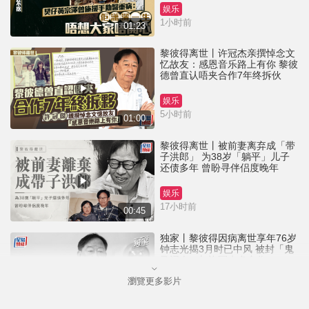
娱乐
1小时前
01:23
黎彼得离世丨许冠杰亲撰悼念文
忆故友：感恩音乐路上有你 黎彼
德曾直认唔夹合作7年终拆伙
娱乐
5小时前
01:00
黎彼得离世丨被前妻离弃成「带
子洪郎」 为38岁「躺平」儿子
还债多年 曾盼寻伴侣度晚年
娱乐
17小时前
00:45
独家丨黎彼得因病离世享年76岁
钟志光揭3月时已中风 被封「鬼
马词人」与许冠杰多合作
瀏覽更多影片
娱乐
18小时前
01:23