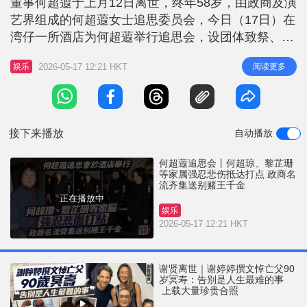
董事何超蕸于上月12日离世，终年58岁，由政商及演
r
e
i
艺界组成的何超蕸女士追思委员会，今日（17日）在
n
湾仔一所酒店为何超蕸举行追思会，设团体致祭、私
人追悼礼及公众致祭。 何超蕸追思会丨黎芷珊难掩
g
2026-05-17 12:21 HKT
阅读更多
娱乐
伤感 何超蕸大姊何超琼今早在现场打点，与到场宾
T
客握手接受慰问，何超琼应要求停步影相，心情平
i
静。家属何猷龙、黎芷珊（姑妈是何鸿燊元配黎婉
m
华）抵达现场，黎芷珊一脸严肃难
接下来播放
自动播放
e
何超蕸追思会丨何超琼、黎芷珊
等家属强忍悲伤抵达打点 政商名
流齐集送别赌王千金
正在播放中
娱乐
2026-05-17 12:21 HKT
谢贤离世｜谢婷婷撰文悼亡父90
岁冥寿：告别是人生最难的事
上载大量珍贵合照