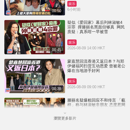
娱乐
6小时前
00:50
疑似《爱回家》幕后列林淑敏4
宗罪 撑滕丽名黑面但够真 网民
质疑：真系咁一早被雪
娱乐
2026-08-09 14:00 HKT
00:45
蒙嘉慧回流香港又返日本？与郑
伊健福冈扫货互动恩爱 曾被老公
爆在当地游手好闲
娱乐
2026-08-09 09:00 HKT
00:38
滕丽名疑爆粗回应不和传言 「藐
样」称与林淑敏非朋友 态度惹网
民狠批小家丨爱回家大结局
瀏覽更多影片
娱乐
2026-08-08 16:30 HKT
01:10