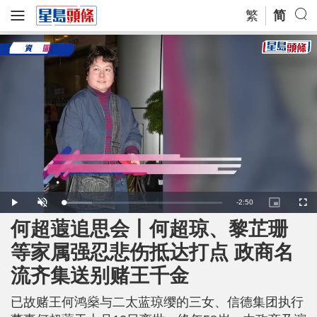
繁
简
R
-
2:50
L
P
U
P
F
o
l
n
i
u
a
a
m
c
l
何超蕸追思会丨何超琼、黎芷珊
e
d
y
u
t
l
e
t
u
s
d
e
r
c
m
等家属强忍悲伤抵达打点 政商名
:
e
r
1
-
e
7
i
e
a
.
流齐集送别赌王千金
n
n
8
-
1
P
i
%
i
c
已故赌王何鸿燊与二太蓝琼缨的三女、信德集团执行
t
n
u