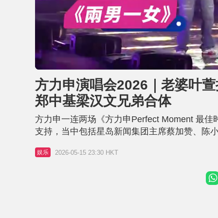
L
U
o
n
a
m
d
u
方力申演唱会2026｜老婆叶
e
t
d
e
:
郑中基梁汉文兄弟合体
1
4
.
4
方力申一连两场《方力申Perfect Moment
1
%
支持，当中包括星岛新闻集团主席蔡加赞、陈
送花篮恭贺方力申（小方）开骚，当中包括：
2026-05-15 23:30 HKT
娱乐
祖蓝及李亚男、尹光、薛家燕、伍仲衡、邓健