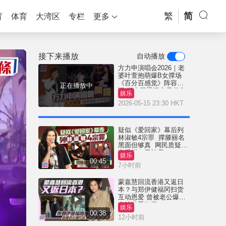
繁
简
育
体育
大湾区
专栏
更多
接下来播放
自动播放
方力申演唱会2026｜老
婆叶萱抱萌爆B女撑场
《百分百感觉》阵容重
正在播放中
现 郑中基梁汉文兄弟合
娱乐
体
2026-05-15 23:30 HKT
疑似《爱回家》幕后列
林淑敏4宗罪 撑滕丽名
黑面但够真 网民质疑：
真系咁一早被雪
娱乐
00:45
7小时前
蒙嘉慧回流香港又返日
本？与郑伊健福冈扫货
互动恩爱 曾被老公爆在
当地游手好闲
娱乐
00:38
12小时前