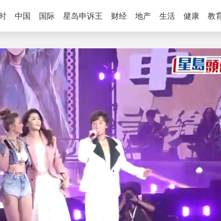
时
中国
国际
星岛申诉王
财经
地产
生活
健康
教