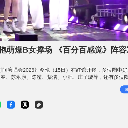
萱抱萌爆B女撑场 《百分百感觉》阵容
 最佳时间演唱会2026》今晚（15日）在红馆开锣，多位圈中
小春、苏永康、陈滢、蔡洁、小肥、庄子璇等，还有多位
刘德华、张学友、黎明、郭富城、梁咏琪、杨千嬅、谢天
阅
泓、石咏莉、吴雨霏、关智斌及李彩华等。方力申的父母