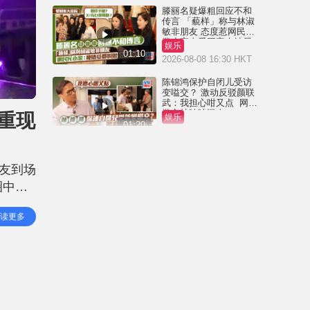
滕丽名疑爆粗回应不和
传言 「藐样」称与林淑
敏非朋友 态度惹网民狠
批小家丨爱回家大结局
娱乐
01:10
2026-08-08 16:30 HKT
陈锦鸿保护自闭儿受访
变嗌交？ 激动反驳颜联
武：我担心咁又点 网民
批主持咄咄逼人
重现
娱乐
01:20
2026-08-08 09:00 HKT
黎彼得离世丨儿子黎树
德停工陪老父走过最后
好友到场
岁月 澄清经济没有困
难：传闻有夸张成份
圈中人
娱乐
02:44
2026-08-06 18:09 HKT
华、王
读更多
黎彼得离世丨近年多次
入ICU 契仔黄宗泽曾施
援手助医重病：佢潇洒
一生唔想大家唔开心
娱乐
01:23
2026-08-06 16:24 HKT
黎彼得离世丨许冠杰亲
撰悼念文忆故友：感恩