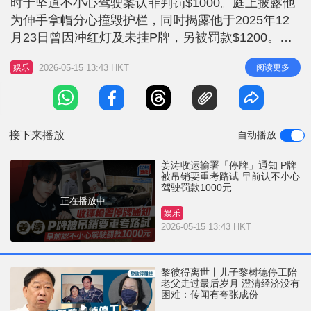
时于坚道不小心驾驶案认罪判罚$1000。庭上披露他
为伸手拿帽分心撞毁护栏，同时揭露他于2025年12
月23日曾因冲红灯及未挂P牌，另被罚款$1200。当
以为案件告一段落，据知，姜涛近日收到运输署的停
2026-05-15 13:43 HKT
阅读更多
娱乐
牌通知，须即时停止驾驶及重考驾驶执照。 姜涛曾
指暂不敢再揸车 姜涛早前在案件判决后，曾回应承
诺会引以为鉴。对于无挂P牌，他解释：「印象中有
挂P牌
接下来播放
自动播放
姜涛收运输署「停牌」通知 P牌
被吊销要重考路试 早前认不小心
驾驶罚款1000元
正在播放中
娱乐
2026-05-15 13:43 HKT
黎彼得离世丨儿子黎树德停工陪
老父走过最后岁月 澄清经济没有
困难：传闻有夸张成份