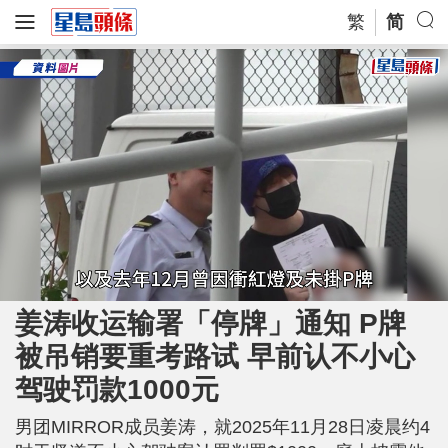
繁
简
L
U
o
n
a
m
姜涛收运输署「停牌」通知 P牌
d
u
e
t
d
e
被吊销要重考路试 早前认不小心
:
8
5
.
驾驶罚款1000元
6
5
%
男团MIRROR成员姜涛，就2025年11月28日凌晨约4