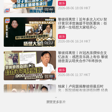
娱乐
2026-08-06 18:09 HKT
02:44
黎彼得离世丨近年多次入ICU 契
仔黄宗泽曾施援手助医重病：佢
潇洒一生唔想大家唔开心
娱乐
2026-08-06 16:24 HKT
01:23
黎彼得离世丨许冠杰亲撰悼念文
忆故友：感恩音乐路上有你 黎彼
德曾直认唔夹合作7年终拆伙
娱乐
2026-08-06 11:37 HKT
01:00
独家丨卢宛茵揭黎彼得最后时
光：医院插喉有痰讲唔到嘢 经典
歌《浪子心声》金句源自庙街睇
相佬
瀏覽更多影片
娱乐
2026-08-06 07:00 HKT
01:11