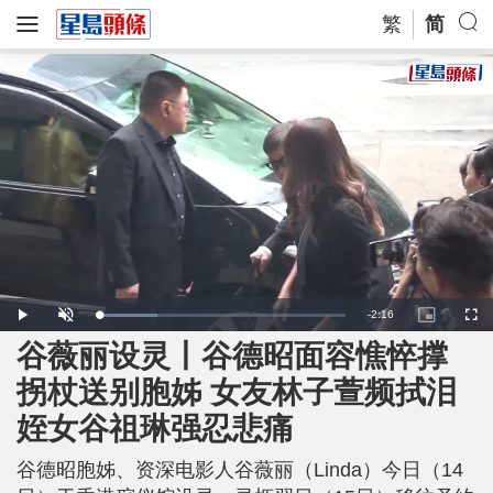
繁
简
R
-
2:16
L
P
U
P
F
o
l
n
i
u
a
a
m
c
l
谷薇丽设灵丨谷德昭面容憔悴撑
e
d
y
u
t
l
e
t
u
s
d
e
r
c
m
拐杖送别胞姊 女友林子萱频拭泪
:
e
r
2
-
e
3
i
e
a
.
姪女谷祖琳强忍悲痛
n
n
8
-
7
P
i
%
i
c
谷德昭胞姊、资深电影人谷薇丽（Linda）今日（14
t
n
u