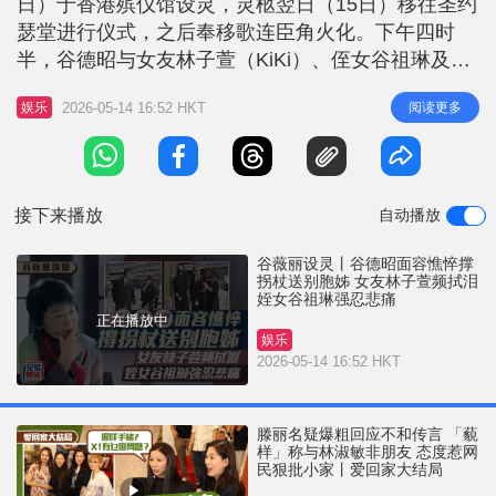
日）于香港殡仪馆设灵，灵柩翌日（15日）移往圣约
r
e
i
瑟堂进行仪式，之后奉移歌连臣角火化。下午四时
n
半，谷德昭与女友林子萱（KiKi）、侄女谷祖琳及家
属以一身素服现身殡仪馆，谷德昭落车后撑住拐杖，
g
2026-05-14 16:52 HKT
阅读更多
娱乐
面容略见憔悴，他等候女友和谷祖琳并一同让传媒拍
T
照，期间林子萱不时拭泪，戴上黑色口罩的谷祖琳强
i
忍眼泪，谷德昭婉拒接受访问，并谓：「有心、有
m
心！」 谷薇丽丧礼以天主
接下来播放
自动播放
e
谷薇丽设灵丨谷德昭面容憔悴撑
拐杖送别胞姊 女友林子萱频拭泪
姪女谷祖琳强忍悲痛
正在播放中
娱乐
2026-05-14 16:52 HKT
滕丽名疑爆粗回应不和传言 「藐
样」称与林淑敏非朋友 态度惹网
民狠批小家丨爱回家大结局