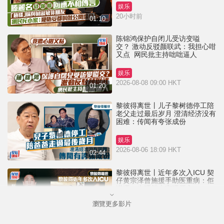
娱乐
20小时前
01:10
陈锦鸿保护自闭儿受访变嗌
交？ 激动反驳颜联武：我担心咁
又点 网民批主持咄咄逼人
娱乐
2026-08-08 09:00 HKT
01:20
黎彼得离世丨儿子黎树德停工陪
老父走过最后岁月 澄清经济没有
困难：传闻有夸张成份
娱乐
2026-08-06 18:09 HKT
02:44
黎彼得离世丨近年多次入ICU 契
仔黄宗泽曾施援手助医重病：佢
潇洒一生唔想大家唔开心
瀏覽更多影片
娱乐
2026-08-06 16:24 HKT
01:23