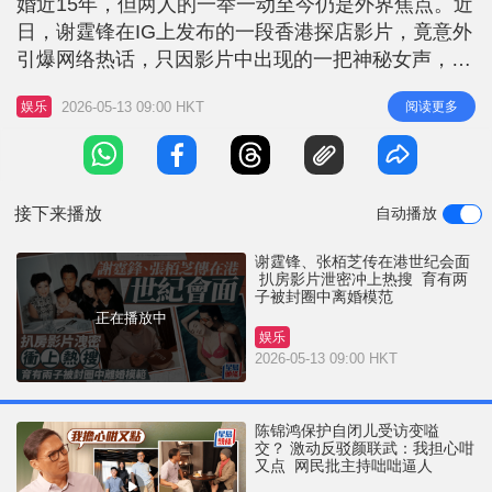
婚近15年，但两人的一举一动至今仍是外界焦点。近
r
e
i
日，谢霆锋在IG上发布的一段香港探店影片，竟意外
n
引爆网络热话，只因影片中出现的一把神秘女声，被
无数网民认为与张栢芝的声音极其相似，令这对前夫
g
2026-05-13 09:00 HKT
阅读更多
娱乐
妻疑似在香港秘密会面的消息冲上热搜，引发讨论，
T
网民都估计二人为了儿子而见面。 谢霆锋探店影片
i
女声成焦点 事件的开端是谢霆锋分享的一段标注为
m
「我在香港吃过最好吃的牛排
接下来播放
自动播放
e
谢霆锋、张栢芝传在港世纪会面
扒房影片泄密冲上热搜 育有两
子被封圈中离婚模范
正在播放中
娱乐
2026-05-13 09:00 HKT
陈锦鸿保护自闭儿受访变嗌
交？ 激动反驳颜联武：我担心咁
又点 网民批主持咄咄逼人