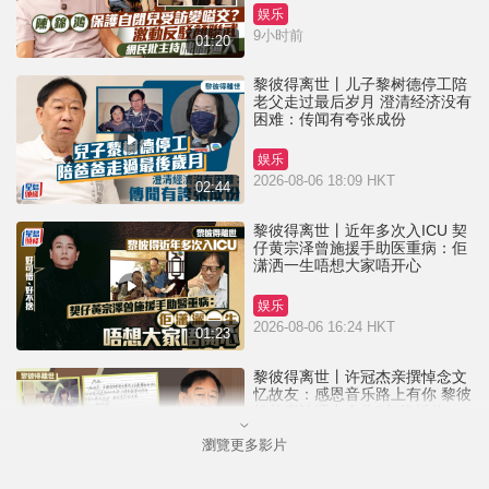
娱乐
9小时前
01:20
黎彼得离世丨儿子黎树德停工陪
老父走过最后岁月 澄清经济没有
困难：传闻有夸张成份
娱乐
2026-08-06 18:09 HKT
02:44
黎彼得离世丨近年多次入ICU 契
仔黄宗泽曾施援手助医重病：佢
潇洒一生唔想大家唔开心
娱乐
2026-08-06 16:24 HKT
01:23
黎彼得离世丨许冠杰亲撰悼念文
忆故友：感恩音乐路上有你 黎彼
德曾直认唔夹合作7年终拆伙
瀏覽更多影片
娱乐
2026-08-06 11:37 HKT
01:00