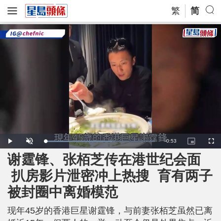
繁
简
R
-
0:53
L
P
U
P
F
o
l
n
i
u
a
a
m
c
l
谢霆锋、张栢芝传在港世纪会面
e
d
y
u
t
l
e
t
u
s
d
e
r
c
m
扒房影片泄密冲上热搜 育有两子
:
e
r
6
-
e
1
i
e
a
.
被封圈中离婚模范
n
n
6
-
0
P
i
%
i
c
现年45岁的香港巨星谢霆锋，与前妻张栢芝虽然已离
t
n
u