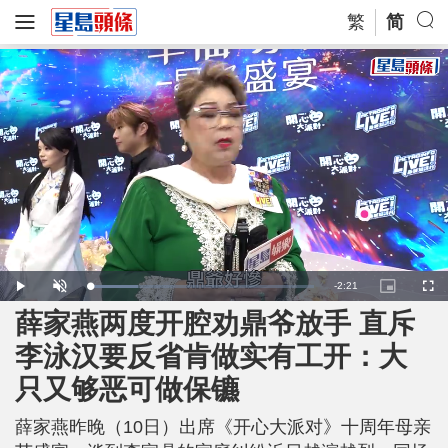
繁
简
R
-
2:21
L
P
U
P
F
o
l
n
i
u
a
a
m
c
l
薛家燕两度开腔劝鼎爷放手 直斥
e
d
y
u
t
l
e
t
u
s
d
e
r
c
m
李泳汉要反省肯做实有工开：大
:
e
r
2
-
e
1
i
e
a
.
只又够恶可做保镳
n
n
4
-
3
P
i
%
i
c
薛家燕昨晚（10日）出席《开心大派对》十周年母亲
t
n
u