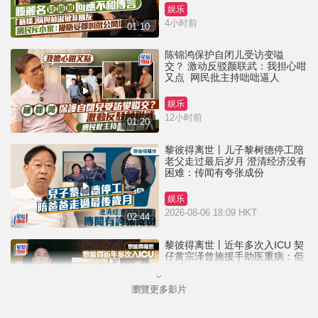
娱乐
4小时前
01:10
陈锦鸿保护自闭儿受访变嗌
交？ 激动反驳颜联武：我担心咁
又点 网民批主持咄咄逼人
娱乐
12小时前
01:20
黎彼得离世丨儿子黎树德停工陪
老父走过最后岁月 澄清经济没有
困难：传闻有夸张成份
娱乐
2026-08-06 18:09 HKT
02:44
黎彼得离世丨近年多次入ICU 契
仔黄宗泽曾施援手助医重病：佢
潇洒一生唔想大家唔开心
瀏覽更多影片
娱乐
2026-08-06 16:24 HKT
01:23