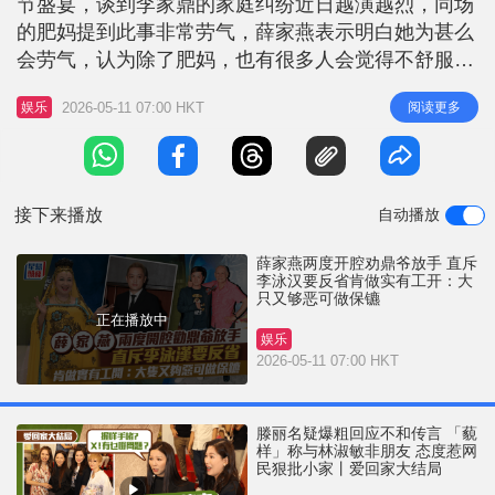
节盛宴，谈到李家鼎的家庭纠纷近日越演越烈，同场
r
e
i
的肥妈提到此事非常劳气，薛家燕表示明白她为甚么
n
会劳气，认为除了肥妈，也有很多人会觉得不舒服，
指李家鼎年纪大又为家庭付出很多，做儿子的不应要
g
2026-05-11 07:00 HKT
阅读更多
娱乐
求太多，如有需要应靠自己努力，应让他好好安享晚
T
年，「一个家庭应该充满爱，要互相扶持，不可以只
i
单方面要求而不付出。」 薛家燕指李泳汉大只又够
m
恶可做保镳 薛家燕表示有听过李
接下来播放
自动播放
e
薛家燕两度开腔劝鼎爷放手 直斥
李泳汉要反省肯做实有工开：大
只又够恶可做保镳
正在播放中
娱乐
2026-05-11 07:00 HKT
滕丽名疑爆粗回应不和传言 「藐
样」称与林淑敏非朋友 态度惹网
民狠批小家丨爱回家大结局