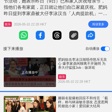
节活动，她表示昨日（9日）已和家人庆祝母亲节，
r
e
i
指他们各有家庭，正日就让他们自己家庭庆祝。肥妈
n
昨日提到李家鼎被大仔李泳汉当「人肉提款机」一事
非常劳气，今日再讲此事时仍怒气不减。 肥妈指李
g
2026-05-10 22:28 HKT
阅读更多
娱乐
家鼎纵仔 肥妈指李家鼎为此喊了几次，她亦忍无可
T
忍，对于网民力撑她讲得有道理，肥妈说：「我无
i
睇，但我是讲得有道理，一早叫佢（李家鼎）放手，
m
佢唔放。你对人咁好，
接下来播放
自动播放
e
肥妈狙击李泳汉闹唔停怒斥无良
心 爆李家鼎闲聊离不开施明 为
养大仔猛搲Job：纵坏咗
正在播放中
娱乐
2026-05-10 22:28 HKT
滕丽名疑爆粗回应不和传言 「藐
样」称与林淑敏非朋友 态度惹网
民狠批小家丨爱回家大结局