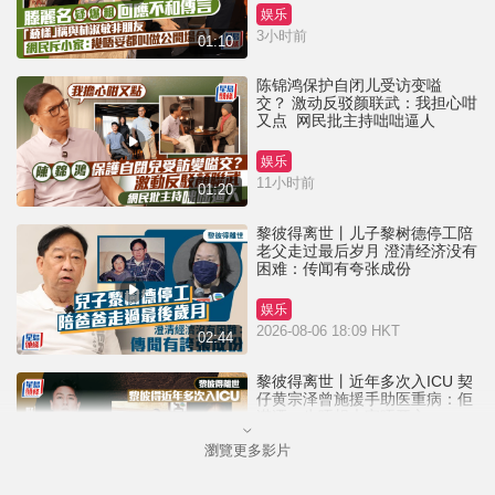
娱乐
3小时前
01:10
陈锦鸿保护自闭儿受访变嗌
交？ 激动反驳颜联武：我担心咁
又点 网民批主持咄咄逼人
娱乐
11小时前
01:20
黎彼得离世丨儿子黎树德停工陪
老父走过最后岁月 澄清经济没有
困难：传闻有夸张成份
娱乐
2026-08-06 18:09 HKT
02:44
黎彼得离世丨近年多次入ICU 契
仔黄宗泽曾施援手助医重病：佢
潇洒一生唔想大家唔开心
瀏覽更多影片
娱乐
2026-08-06 16:24 HKT
01:23