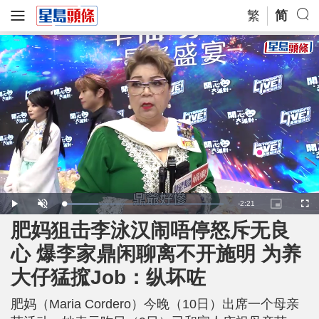
繁
简
R
-
2:21
L
P
U
P
F
o
l
n
i
u
a
a
m
c
l
肥妈狙击李泳汉闹唔停怒斥无良
e
d
y
u
t
l
e
t
u
s
d
e
r
c
m
心 爆李家鼎闲聊离不开施明 为养
:
e
r
2
-
e
1
i
e
a
.
大仔猛搲Job：纵坏咗
n
n
4
-
3
P
i
%
i
c
肥妈（Maria Cordero）今晚（10日）出席一个母亲
t
n
u