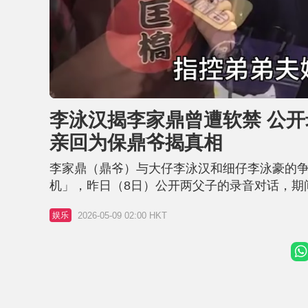
L
U
o
n
a
m
d
u
李泳汉揭李家鼎曾遭软禁 公开
e
t
d
e
:
亲回为保鼎爷揭真相
4
5
.
1
李家鼎（鼎爷）与大仔李泳汉和细仔李泳豪的
2
%
机」，昨日（8日）公开两父子的录音对话，期
直气壮继续做无业汉，其后李泳豪接受《星岛
2026-05-09 02:00 HKT
娱乐
享晚年，目前爸爸已没有再提供金钱给哥哥，
comment佢。