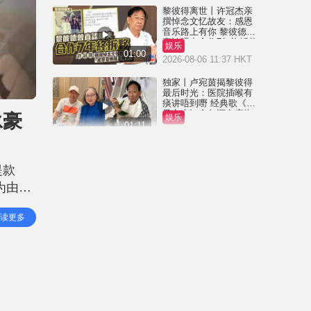
黎彼得离世丨许冠杰亲
撰悼念文忆故友：感恩
音乐路上有你 黎彼德曾
直认唔夹合作7年终拆伙
娱乐
01:00
2026-08-06 11:37 HKT
独家丨卢宛茵揭黎彼得
最后时光：医院插喉有
痰讲唔到嘢 经典歌《浪
子心声》金句源自庙街
泳豪
娱乐
睇相佬
01:11
2026-08-06 07:00 HKT
黎彼得离世丨被前妻离
弃成「带子洪郎」 为38
提款
岁「躺平」儿子还债多
年 曾盼寻伴侣度晚年
为由理
娱乐
00:45
2026-08-05 23:55 HKT
产以安
读更多
唔
独家丨黎彼得因病离世
享年76岁 钟志光揭3月时
已中风 被封「鬼马词
人」与许冠杰多合作
娱乐
01:23
2026-08-05 22:57 HKT
王菲20岁细女李嫣近照
流出 经历4次手术已除兔