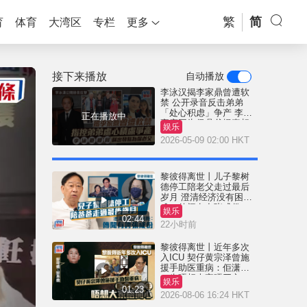
繁
简
育
体育
大湾区
专栏
更多
接下来播放
自动播放
李泳汉揭李家鼎曾遭软
禁 公开录音反击弟弟
「处心积虑」争产 李泳
正在播放中
豪亲回为保鼎爷揭真相
娱乐
2026-05-09 02:00 HKT
黎彼得离世丨儿子黎树
德停工陪老父走过最后
岁月 澄清经济没有困
难：传闻有夸张成份
娱乐
02:44
22小时前
黎彼得离世丨近年多次
入ICU 契仔黄宗泽曾施
援手助医重病：佢潇洒
一生唔想大家唔开心
娱乐
01:23
2026-08-06 16:24 HKT