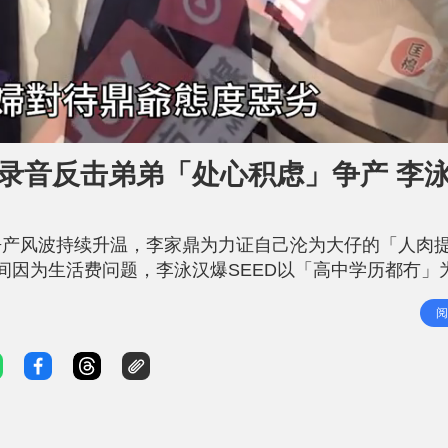
录音反击弟弟「处心积虑」争产 李
争产风波持续升温，李家鼎为力证自己沦为大仔的「人肉
间因为生活费问题，李泳汉爆SEED以「高中学历都冇」
头条》独家访问，他表示已全面接管父亲事务，保障其财
阅
他认为父亲「做得啱」：「应该要养返佢，点形容哥哥？