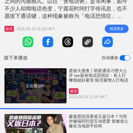
之间的沟通模式。以往「煲电话粥」是等闲事，如今
r
e
i
不少人却闻电话色变，宁愿花时间打字传讯息，也不
n
愿按下通话键，这种现象被称为「电话恐惧症」
（Telephobia）。原来，这种现代社会的「通病」在
g
2026-05-18 11:00 HKT
阅读更多
娱乐
娱乐圈亦很普遍。众星纷纷剖白自己对电话的爱与
T
恨，有人坦言「最憎人打电话」，有人更将手机长期
i
设定静音长达十多年；亦有艺人坚持打电话才够直接
m
与真诚。今集《星级大搜查》探
接下来播放
自动播放
e
星级大搜查丨明星通讯习惯大公
开 Ian疑有电话恐惧症：有人打
嚟我就好紧张 陈滢最憎人打电话
正在播放中
娱乐
2026-05-18 11:00 HKT
蒙嘉慧回流香港又返日本？与郑
伊健福冈扫货互动恩爱 曾被老公
爆在当地游手好闲