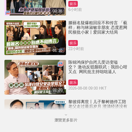
娱乐
6小时前
00:38
滕丽名疑爆粗回应不和传言 「藐
样」称与林淑敏非朋友 态度惹网
民狠批小家丨爱回家大结局
娱乐
22小时前
01:10
陈锦鸿保护自闭儿受访变嗌
交？ 激动反驳颜联武：我担心咁
又点 网民批主持咄咄逼人
娱乐
2026-08-08 09:00 HKT
01:20
黎彼得离世丨儿子黎树德停工陪
老父走过最后岁月 澄清经济没有
困难：传闻有夸张成份
瀏覽更多影片
娱乐
2026-08-06 18:09 HKT
02:44