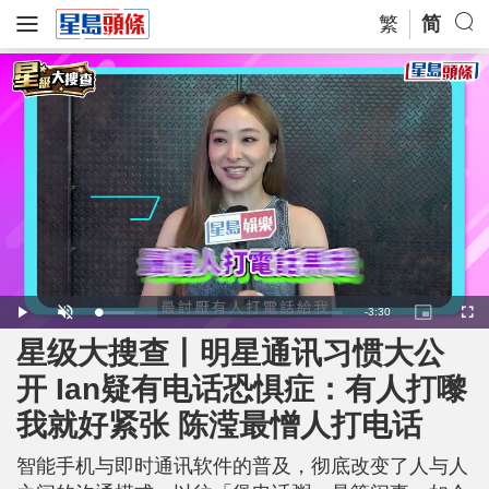
繁
简
R
-
3:30
L
P
U
P
F
o
l
n
i
u
a
a
m
c
l
星级大搜查丨明星通讯习惯大公
e
d
y
u
t
l
e
t
u
s
d
e
r
c
m
开 Ian疑有电话恐惧症：有人打嚟
:
e
r
1
-
e
4
i
e
a
.
我就好紧张 陈滢最憎人打电话
n
n
6
-
3
P
i
%
i
c
智能手机与即时通讯软件的普及，彻底改变了人与人
t
n
u