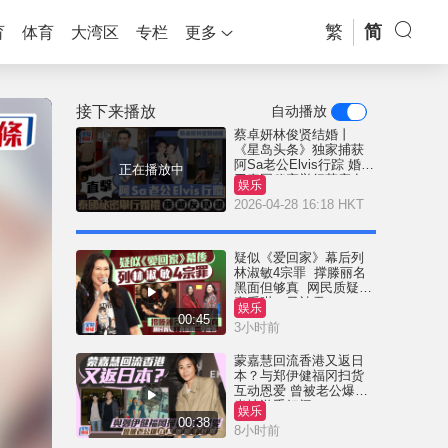
繁
简
育
体育
大湾区
专栏
更多
接下来播放
自动播放
蔡卓妍林俊贤结婚丨
《星岛头条》独家捕获
阿Sa老公Elvis行踪 婚礼
正在播放中
于泰国秘密举行获亲友
娱乐
见证
2026-04-28 16:18 HKT
疑似《爱回家》幕后列
林淑敏4宗罪 撑滕丽名
黑面但够真 网民质疑：
真系咁一早被雪
娱乐
00:45
3小时前
蒙嘉慧回流香港又返日
本？与郑伊健福冈扫货
互动恩爱 曾被老公爆在
当地游手好闲
娱乐
00:38
8小时前