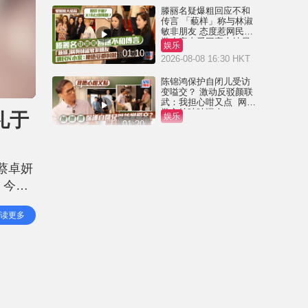
滕丽名疑爆粗回应不和
传言 「藐样」称与林淑
敏非朋友 态度惹网民狠
批小家丨爱回家大结局
娱乐
01:10
2026-08-08 16:30 HKT
陈锦鸿保护自闭儿受访
变嗌交？ 激动反驳颜联
武：我担心咁又点 网民
批主持咄咄逼人
礼于
娱乐
01:20
2026-08-08 09:00 HKT
黎彼得离世丨儿子黎树
德停工陪老父走过最后
蔡卓妍
岁月 澄清经济没有困
难：传闻有夸张成份
。今日
娱乐
02:44
2026-08-06 18:09 HKT
举行婚
读更多
黎彼得离世丨近年多次
入ICU 契仔黄宗泽曾施
援手助医重病：佢潇洒
一生唔想大家唔开心
娱乐
01:23
2026-08-06 16:24 HKT
黎彼得离世丨许冠杰亲
撰悼念文忆故友：感恩