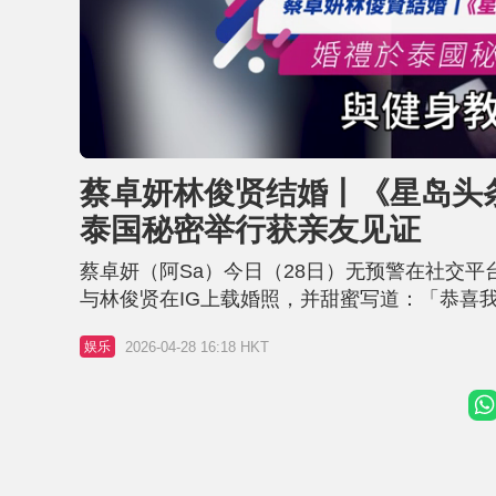
L
U
o
n
a
m
d
u
蔡卓妍林俊贤结婚丨《星岛头条》
e
t
d
e
:
泰国秘密举行获亲友见证
5
2
.
6
蔡卓妍（阿Sa）今日（28日）无预警在社交平
5
%
与林俊贤在IG上载婚照，并甜蜜写道：「恭喜
《星岛头条》亦独家拍到新婚人夫林俊贤的行踪
2026-04-28 16:18 HKT
娱乐
礼 《星岛头条》收到独家消息，蔡卓妍其实与健