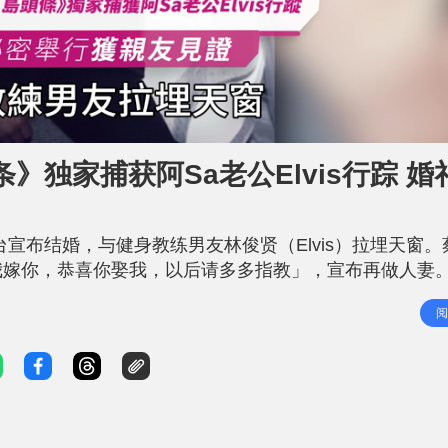
独家捕获阿Sa老公Elvis行踪 婚
台宣布结婚，与健身教练男友林俊贤（Elvis）拉埋天窗。
我嫁你，恭喜你娶我，以后请多多指教」，宣布再做人妻
，据知二人早前于泰国举行婚礼。 蔡卓妍与林俊贤泰国
阅
身教练男友林俊贤（Elvis）结婚已有一段时间，两人当