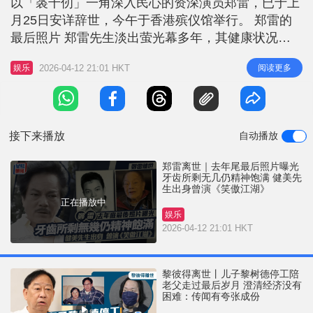
以「裘千仞」一角深入民心的资深演员郑雷，已于上
r
e
i
月25日安详辞世，今午于香港殡仪馆举行。 郑雷的
n
最后照片 郑雷先生淡出萤光幕多年，其健康状况一
直备受关注，两年前更一度误传死讯。直至去年11
g
2026-04-12 21:01 HKT
阅读更多
娱乐
月，其好友兼香港动作指导吴育枢分享了郑雷的近
T
照，才平息了谣言。从这张最后曝光的照片中可见，
i
郑雷先生虽然老态尽现，头发与胡须已然花白，口中
m
牙齿亦所剩无几，但依然精神饱满，
接下来播放
自动播放
e
郑雷离世｜去年尾最后照片曝光
牙齿所剩无几仍精神饱满 健美先
生出身曾演《笑傲江湖》
正在播放中
娱乐
2026-04-12 21:01 HKT
黎彼得离世丨儿子黎树德停工陪
老父走过最后岁月 澄清经济没有
困难：传闻有夸张成份