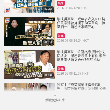
娱乐
2026-08-06 18:09 HKT
02:44
黎彼得离世丨近年多次入ICU 契
仔黄宗泽曾施援手助医重病：佢
潇洒一生唔想大家唔开心
娱乐
2026-08-06 16:24 HKT
01:23
黎彼得离世丨许冠杰亲撰悼念文
忆故友：感恩音乐路上有你 黎彼
德曾直认唔夹合作7年终拆伙
娱乐
2026-08-06 11:37 HKT
01:00
独家丨卢宛茵揭黎彼得最后时
光：医院插喉有痰讲唔到嘢 经典
歌《浪子心声》金句源自庙街睇
相佬
瀏覽更多影片
娱乐
2026-08-06 07:00 HKT
01:11