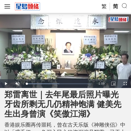
繁
简
R
-
1:09
L
P
U
P
F
o
l
n
i
u
a
a
m
c
l
郑雷离世｜去年尾最后照片曝光
e
d
y
u
t
l
e
t
u
s
d
e
r
c
m
牙齿所剩无几仍精神饱满 健美先
:
e
r
5
-
e
0
i
e
a
.
生出身曾演《笑傲江湖》
n
n
5
-
6
P
i
%
i
c
香港娱乐圈再传噩耗，曾在古天乐版《神雕侠侣》中
t
n
u