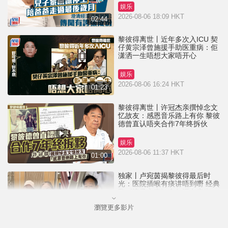
娱乐
2026-08-06 18:09 HKT
02:44
黎彼得离世丨近年多次入ICU 契
仔黄宗泽曾施援手助医重病：佢
潇洒一生唔想大家唔开心
娱乐
2026-08-06 16:24 HKT
01:23
黎彼得离世丨许冠杰亲撰悼念文
忆故友：感恩音乐路上有你 黎彼
德曾直认唔夹合作7年终拆伙
娱乐
2026-08-06 11:37 HKT
01:00
独家丨卢宛茵揭黎彼得最后时
光：医院插喉有痰讲唔到嘢 经典
歌《浪子心声》金句源自庙街睇
相佬
瀏覽更多影片
娱乐
2026-08-06 07:00 HKT
01:11