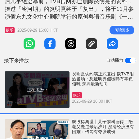
后几乎绝迹幕前，TVB官网亦已删除炎明熹的资料，
r
e
i
挨过「冷河期」的炎明熹终于「复出」，将于11月参
n
演假东九文化中心剧院举行的原创粤语音乐剧《一束
光 — 高锟的记忆》，共10场。炎明熹今日（29日）
g
2025-09-29 16:00 HKT
阅读更多
娱乐
与剧中演员叶巧琳、海儿、郑君炽，以及导演编剧李
T
敏、音乐总监Johnny Yim、周国丰出席记者会，炎明
i
熹获大批粉丝到场支持，不过TVB没有派员来采访。
m
炎
接下来播放
自动播放
e
炎明熹认约满正式复出 谈TVB泪
洒当场：想证明畀佢哋睇冇辜负
佢哋 亲揭最新动向
正在播放中
娱乐
2025-09-29 16:00 HKT
黎彼得离世丨儿子黎树德停工陪
老父走过最后岁月 澄清经济没有
困难：传闻有夸张成份