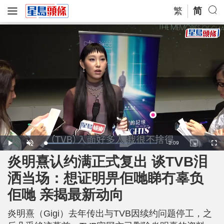
繁
简
R
-
2:09
L
P
U
P
F
o
l
n
i
u
a
a
m
c
l
炎明熹认约满正式复出 谈TVB泪
e
d
y
u
t
l
e
t
u
s
d
e
r
c
m
洒当场：想证明畀佢哋睇冇辜负
:
e
r
2
-
e
3
i
e
a
.
佢哋 亲揭最新动向
n
n
5
-
1
P
i
%
i
c
炎明熹（Gigi）去年传出与TVB因续约问题停工，之
t
n
u