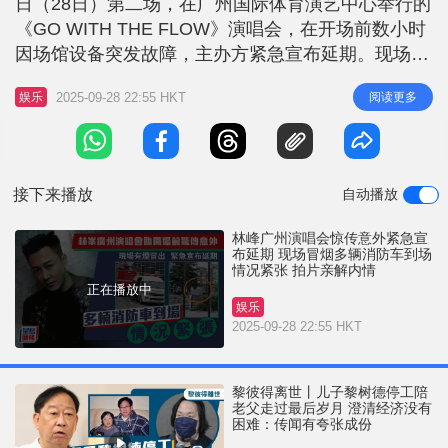
日（28日）第二场，在广州国际体育演艺中心举行的
《GO WITH THE FLOW》演唱会，在开场前数小时
因场馆设备突发故障，主办方紧急宣布延期。现场有
粉丝拍摄到场馆外有烟雾冒出，并有多辆消防车及救
2025-09-28 22:55 HKT
阅读更多
娱乐
援车辆到场，情况一度紧张。今晚林峰也在IG回应事
件。 现场浓烟密布 消防车紧急出动 根据网上流传的
图片及影片，演唱会场地外围出现明显烟雾，并伴随
烧焦气味。为
接下来播放
自动播放
林峰广州演唱会惊传意外紧急宣
布延期 现场冒烟多辆消防车到场
情况紧张 拍片亲解内情
正在播放中
娱乐
2025-09-28 22:55 HKT
黎彼得离世丨儿子黎树德停工陪
老父走过最后岁月 澄清经济没有
困难：传闻有夸张成份