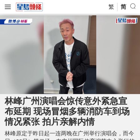
繁
简
L
U
o
n
a
m
林峰广州演唱会惊传意外紧急宣
d
u
e
t
d
e
布延期 现场冒烟多辆消防车到场
:
9
3
.
情况紧张 拍片亲解内情
6
5
%
林峰原定于昨日起一连两晚在广州举行演唱会，而今