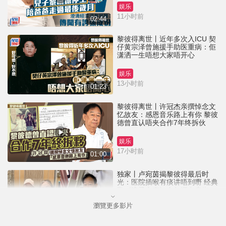
娱乐
11小时前
02:44
黎彼得离世丨近年多次入ICU 契
仔黄宗泽曾施援手助医重病：佢
潇洒一生唔想大家唔开心
娱乐
13小时前
01:23
黎彼得离世丨许冠杰亲撰悼念文
忆故友：感恩音乐路上有你 黎彼
德曾直认唔夹合作7年终拆伙
娱乐
17小时前
01:00
独家丨卢宛茵揭黎彼得最后时
光：医院插喉有痰讲唔到嘢 经典
歌《浪子心声》金句源自庙街睇
相佬
瀏覽更多影片
娱乐
22小时前
01:11