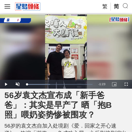
繁
简
R
-
1:23
L
P
U
P
F
o
l
n
i
u
a
a
m
c
l
56岁袁文杰宣布成「新手爸
e
d
y
u
t
l
e
t
u
s
d
e
r
c
m
爸」：其实是早产了 晒「抱B
:
e
r
3
-
e
5
i
e
a
.
照」喂奶姿势惨被围攻？
n
n
8
-
7
P
i
%
i
c
56岁的袁文杰自加入处境剧《爱．回家之开心速
t
n
u