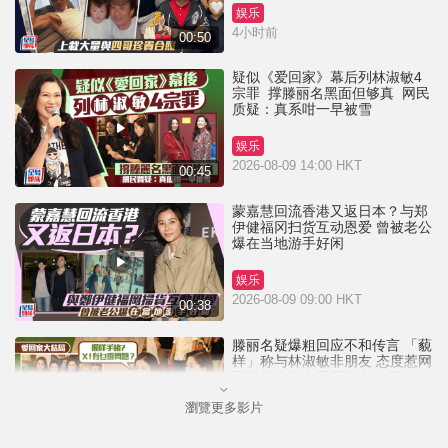
娱乐
4小时前
00:50
疑似《爱回家》幕后列林淑敏4
宗罪 撑滕丽名黑面但够真 网民
质疑：真系咁一早被雪
娱乐
2026-08-09 14:00 HKT
00:45
蒙嘉慧回流香港又返日本？与郑
伊健福冈扫货互动恩爱 曾被老公
爆在当地游手好闲
娱乐
2026-08-09 09:00 HKT
00:38
滕丽名疑爆粗回应不和传言 「藐
样」称与林淑敏非朋友 态度惹网
民狠批小家丨爱回家大结局
瀏覽更多影片
娱乐
2026-08-08 16:30 HKT
01:10