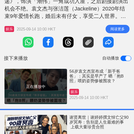
递》，饰演「潮伟」一角成功入屋，之后剧接剧演出
r
e
i
机会不绝。袁文杰与张洁莲（Jackeline）2020年结
n
束9年爱情长跑，婚后未有仔女，享受二人世界。近
日袁文杰在社交平台分享「抱B」相，流露出开心又
g
2025-09-14 10:00 HKT
阅读更多
娱乐
期待的反应。 袁文杰领养代替购买 袁文杰日前在小
T
红书以「8天大小猫BB和我」为题，表示：「生命有
i
时候很脆弱，但想要生存的力量却很大，小猫BB其
m
实是早产了，所以不
接下来播放
自动播放
e
56岁袁文杰宣布成「新手爸
爸」：其实是早产了 晒「抱B
照」喂奶姿势惨被围攻？
正在播放中
娱乐
2025-09-14 10:00 HKT
谢贤离世｜谢婷婷撰文悼亡父90
岁冥寿：告别是人生最难的事
上载大量珍贵合照