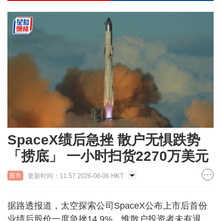
SpaceX绩后急挫 散户无惧跌势
「捞底」 一小时扫货2270万美元
更新时间：11:57 2026-08-06 HKT
股市
据路透报道，太空探索公司SpaceX公布上市后首份
业绩后股价一度急挫14.9%，惟散户投资者未有退