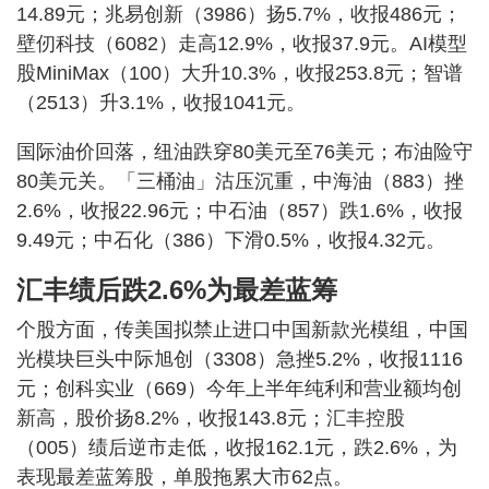
14.89元；兆易创新（3986）扬5.7%，收报486元；
壁仞科技（6082）走高12.9%，收报37.9元。AI模型
股MiniMax（100）大升10.3%，收报253.8元；智谱
（2513）升3.1%，收报1041元。
国际油价回落，纽油跌穿80美元至76美元；布油险守
80美元关。「三桶油」沽压沉重，中海油（883）挫
2.6%，收报22.96元；中石油（857）跌1.6%，收报
9.49元；中石化（386）下滑0.5%，收报4.32元。
汇丰绩后跌2.6%为最差蓝筹
个股方面，传美国拟禁止进口中国新款光模组，中国
光模块巨头中际旭创（3308）急挫5.2%，收报1116
元；创科实业（669）今年上半年纯利和营业额均创
新高，股价扬8.2%，收报143.8元；汇丰控股
（005）绩后逆市走低，收报162.1元，跌2.6%，为
表现最差蓝筹股，单股拖累大市62点。