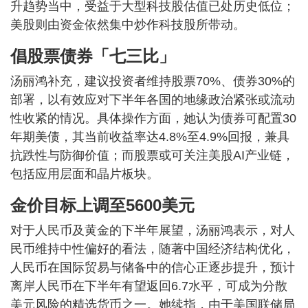
升趋势当中，受益于大型科技股估值已处历史低位；
美股则由资金依然集中炒作科技股所带动。
倡股票债券「七三比」
汤丽鸿补充，建议投资者维持股票70%、债券30%的
部署，以有效应对下半年各国的地缘政治紧张或流动
性收紧的情况。具体操作方面，她认为债券可配置30
年期美债，其当前收益率达4.8%至4.9%回报，兼具
抗跌性与防御价值；而股票或可关注美股AI产业链，
包括应用层面和晶片板块。
金价目标上调至5600美元
对于人民币及黄金的下半年展望，汤丽鸿表示，对人
民币维持中性偏好的看法，随著中国经济结构优化，
人民币在国际贸易与储备中的信心正逐步提升，预计
离岸人民币在下半年有望返回6.7水平，可成为分散
美元风险的精选货币之一。她续指，由于美国联储局