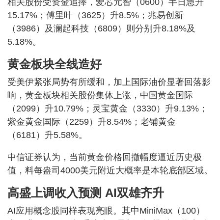
相关股份受资金追捧，爱芯元智（0600）半日急升
15.17%；傅里叶（3625）升8.5%；兆易创新
（3986）及澜起科技（6809）则分别升8.18%及
5.18%。
黄金板块全线造好
受美伊紧张局势有所缓和，加上国际油价显著回落影
响，黄金板块相关股份集体上涨，中国黄金国际
（2099）升10.79%；灵宝黄金（3330）升9.13%；
紫金黄金国际（2259）升8.54%；老铺黄金
（6181）升5.58%。
中信证券认为，当前黄金价格回撤幅度逼近历史极
值，料每盎司4000美元附近大概率是本轮底部区域。
高盛上调收入预测 AI双雄齐升
AI应用概念股同样表现亮眼。其中MiniMax（100）