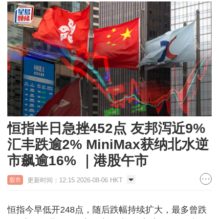
恒指半日急挫452点 友邦泻近9%
汇丰跌逾2% MiniMax获纳北水逆
市飙逾16% ｜港股午市
更新时间：12:15 2026-08-06 HKT
股市
恒指今早低开248点，随后跌幅持续扩大，最多曾跌