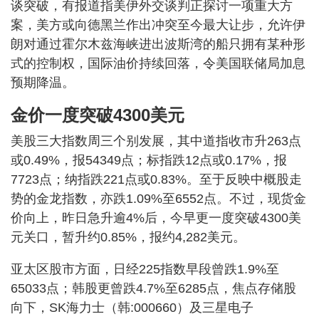
谈突破，有报道指美伊外交谈判正探讨一项重大方
案，美方或向德黑兰作出冲突至今最大让步，允许伊
朗对通过霍尔木兹海峡进出波斯湾的船只拥有某种形
式的控制权，国际油价持续回落，令美国联储局加息
预期降温。
金价一度突破4300美元
美股三大指数周三个别发展，其中道指收市升263点
或0.49%，报54349点；标指跌12点或0.17%，报
7723点；纳指跌221点或0.83%。至于反映中概股走
势的金龙指数，亦跌1.09%至6552点。不过，现货金
价向上，昨日急升逾4%后，今早更一度突破4300美
元关口，暂升约0.85%，报约4,282美元。
亚太区股市方面，日经225指数早段曾跌1.9%至
65033点；韩股更曾跌4.7%至6285点，焦点存储股
向下，SK海力士（韩:000660）及三星电子