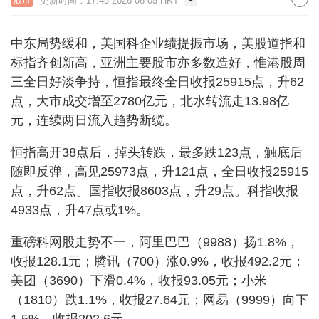
更新时间：17:45 2026-08-05 HKT
中东局势缓和，美国科企业绩提振市场，美股道指和
标指齐创新高，亚洲主要股市亦多数造好，惟港股周
三全日好淡争持，恒指最终全日收报25915点，升62
点，大市成交增至2780亿元，北水转流走13.98亿
元，连续两日流入趋势断缆。
恒指高开38点后，掉头转跌，最多跌123点，触底后
随即反弹，高见25973点，升121点，全日收报25915
点，升62点。国指收报8603点，升29点。科指收报
4933点，升47点或1%。
重磅科网股走势不一，阿里巴巴（9988）扬1.8%，
收报128.1元；腾讯（700）涨0.9%，收报492.2元；
美团（3690）下滑0.4%，收报93.05元；小米
（1810）跌1.1%，收报27.64元；网易（9999）向下
1.5%，收报202.6元。