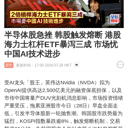
半导体股急挫 韩股触发熔断 港股
海力士杠杆ETF暴泻三成 市场忧
中国AI技术进步
更新时间：17:00 2026-07-28 HKT
股市
受AI龙头「股王」英伟达Nvidia（NVDA）拟为
OpenAI提供高达2,500亿美元的融资保底担保，以及
市传中国将量产DUV光刻机消息影响，市场投资情绪
严重受压，拖累亚洲股市今日（28日）早盘全面走
低，引发半导体股新一轮抛售潮。韩国股市跌势最为
猛烈，KOSPI指数暴跌逾8%，触发熔断机制，交易