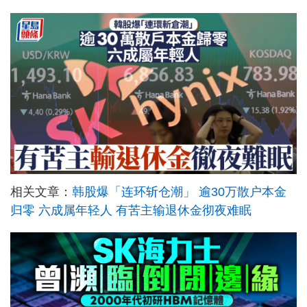
相关文章：
韩股爆「连环斩仓潮」 逾30万散户本金
归零 六成属年轻人 有苦主输退休金彻夜难眠