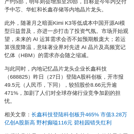
产约5部，明年则会增加至20部，目标是今年内交付
予中芯、华虹和长鑫存储等内地晶片龙头。
此外，随著月之暗面Kimi K3等低成本中国开源AI模
型日益普及，亦进一步打击了投资气氛。市场开始观
望，未来的 AI 运算需求会否不如预期般庞大；若运
算强度降温，意味著业界对先进 AI 晶片及高频宽记
忆体（HBM）的需求亦会随之缩减。
与此同时，内地记忆晶片龙头企业长鑫科技
（688825）昨日（27日）登陆A股科创板，开市报
49.5元（人民币，下同），较招股价8.66元升逾
471%，加剧了人们对全球存储行业竞争加剧的担
忧。
相关文章：
长鑫科技登陆科创板升465% 市值3.28万
亿创A股新高 野村癫嗌116元 碧桂园错失红利