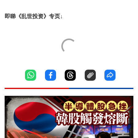
即睇《乱世投资》专页↓