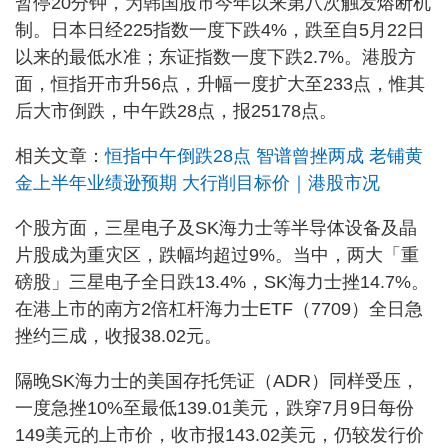
暂停20分钟，为韩国股市今年以来第八次触发熔断机
制。日本日经225指数一度下跌4%，跌至自5月22日
以来的最低水准；东证指数一度下跌2.7%。港股方
面，恒指开市升56点，升幅一度扩大至233点，惟其
后大市倒跌，中午跌28点，报25178点。
相关文章：
恒指中午倒跌28点 智谱曾挫两成 老铺黄
金上半年业绩逊预期 大行削目标价｜港股市况
个股方面，三星电子及SK海力士等半导体设备及晶
片股成为重灾区，跌幅均超过9%。当中，两大「重
磅股」三星电子全日跌13.4%，SK海力士挫14.7%。
在港上市的南方2倍杠杆海力士ETF（7709）全日急
挫约三成，收报38.02元。
隔晚SK海力士的美国存托凭证（ADR）同样受压，
一度急挫10%至最低139.01美元，跌穿7月9日每份
149美元的上市价，收市报143.02美元，仍较发行价