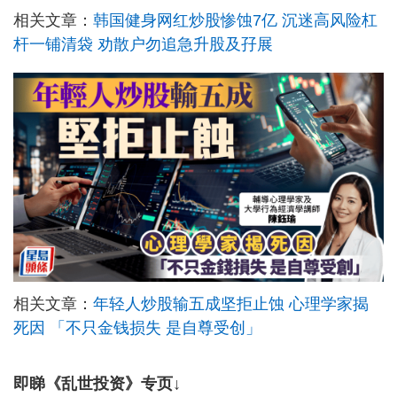
相关文章：
韩国健身网红炒股惨蚀7亿 沉迷高风险杠
杆一铺清袋 劝散户勿追急升股及孖展
相关文章：
年轻人炒股输五成坚拒止蚀 心理学家揭
死因 「不只金钱损失 是自尊受创」
即睇《乱世投资》专页↓