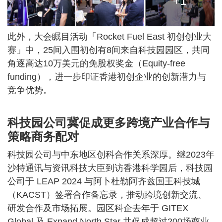
+1
此外，大会瞩目活动「Rocket Fuel East 初创创业大
赛」中，25间入围初创有8间来自科技园园区，共同
角逐高达10万美元的免股权奖金（Equity-free
funding），进一步印证香港初创企业的创新潜力与
竞争优势。
科技园公司冀促成更多跨境产业合作与
策略商务配对
科技园公司与中东地区创科合作关系深厚。继2023年
沙特通讯与资讯科技大臣到访香港科学园后，科技园
公司于 LEAP 2024 与阿卜杜勒阿齐兹国王科技城
（KACST）签署合作备忘录，推动跨境创新交流、
研发合作及市场拓展。园区科企去年于 GITEX
Global 及 Expand North Star 共促成超过200场商业