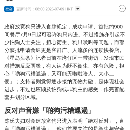
更新时间：08:00 2026-07-09 HKT
社会
政府放宽狗只进入食肆规定，成功申请、首批约900
间餐厅7月9日起可容许狗只内进。不过措施亦引起不
少怕狗人士关注，担心衞生、狗只吠叫等问题，而部
分获批申请食肆更是客群广、人流多的连锁快餐店。
《星岛头条》记者日前在湾仔区一带街访，发现市民
对措施反应两极，有人认为既不衞生、亦有危险，担
心「啲狗污糟邋遢，又可能无啦啦咬人、大小二
便」；支持者则觉得逐步接纳宠物共融，是体现社会
进步，不过也应顾及怕狗或非狗主的感受，作完善配
套并划分区域。
反对声音嫌「啲狗污糟邋遢」
陈氏夫妇对食肆放宽狗只进入表明「绝对反对」，直
言「啲狗污糟邋遢」，他们首要关注的是衞生与安全