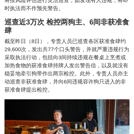
将按风险评估进行灵活巡查；如发现有人违规，将即
时执法而不作预先警告。
巡查近3万次 检控两狗主、6间非获准食
肆
截至昨日（8日），专责人员已巡查各区获准食肆约
29,600次，发出共77个口头警告，并就严重违规行为
采取执法行动，包括向3间持续违规在餐桌上烹煮或
加热食物的获准食肆持牌人发出警告信，以及就没有
稳妥地牵引狗带作出两宗检控。此外，专责人员亦主
动巡查非获准食肆，并向6间违规容许狗只进入的非
获准食肆提出检控。