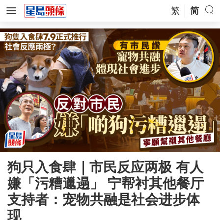
繁
简
狗只入食肆｜市民反应两极 有人
嫌「污糟邋遢」 宁帮衬其他餐厅
支持者：宠物共融是社会进步体
现