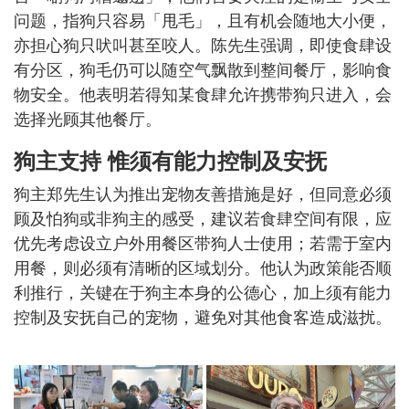
问题，指狗只容易「甩毛」，且有机会随地大小便，
亦担心狗只吠叫甚至咬人。陈先生强调，即使食肆设
有分区，狗毛仍可以随空气飘散到整间餐厅，影响食
物安全。他表明若得知某食肆允许携带狗只进入，会
选择光顾其他餐厅。
狗主支持 惟
须有能力控制及安抚
狗主郑先生认为推出宠物友善措施是好，但同意必须
顾及怕狗或非狗主的感受，建议若食肆空间有限，应
优先考虑设立户外用餐区带狗人士使用；若需于室内
用餐，则必须有清晰的区域划分。他认为政策能否顺
利推行，关键在于狗主本身的公德心，加上须有能力
控制及安抚自己的宠物，避免对其他食客造成滋扰。