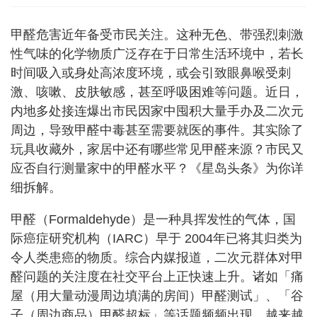
甲醛危害近年备受市民关注。这种无色、带强烈刺激
性气味的化学物质广泛存在于日常生活环境中，若长
时间吸入或身处高浓度环境，或会引致眼鼻喉受刺
激、咳嗽、皮肤敏感，甚至呼吸困难等问题。近日，
内地多处接连爆出市民因家中囤积大量手办及二次元
周边，导致甲醛中毒甚至需要就医的事件。其实除了
玩具收藏外，家居中还有哪些常见甲醛来源？市民又
应否自行测量家中的甲醛水平？《星岛头条》为你详
细拆解。
甲醛（Formaldehyde）是一种具挥发性的气体，国
际癌症研究机构（IARC）早于 2004年已将其归类为
令人类患癌的物质。综合内媒报道，二次元群体对甲
醛问题的关注度在社交平台上正快速上升。诸如「痛
屋（用大量动漫周边填满的房间）甲醛测试」、「谷
子（周边商品）甲醛超标」等话题频频出现，越来越