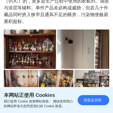
（VOC）的，更多是生产过程中使用的胶黏剂、油墨
与涂层等辅料。单件产品未必构成威胁，但若几十件
藏品同时挤入狭窄且通风不足的睡房，污染物便极易
累积超标。
本网站正使用 Cookies
家居隐藏甲醛来源 香烟气雾属高危
同意及关闭
我们使用 Cookie 改善网站体验。 继续使用我们
的网站即表示您同意我们的 Cookie 政策。
在家居环境中，甲醛的来源多样且常见。消委会指