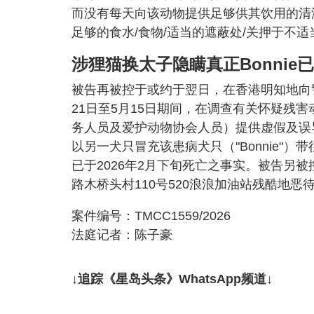
而没有每天向该动物提供足够供其饮用的清
足够的食水/食物/适当的遮蔽处/关押于不
涉狸猫换太子隐瞒真正Bonnie
被告再被控于或约于翌日，在香港明知地向警
21日至5月15日期间，在调查有关怀疑残害动
务人员及爱护动物协会人员）提供虚假及误
以另一犬只冒充该患病犬只（"Bonnie"）
已于2026年2月下旬死亡之事实。被告另被
路木桥头村110号520浪浪加油站残酷地
案件编号：TMCC1559/2026
法庭记者：陈子豪
↓追踪《星岛头条》WhatsApp频道↓