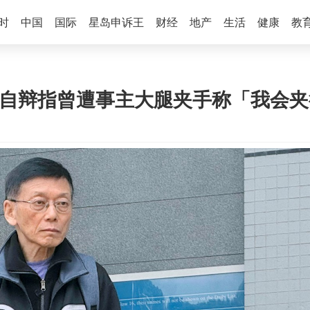
时
中国
国际
星岛申诉王
财经
地产
生活
健康
教
 自辩指曾遭事主大腿夹手称「我会