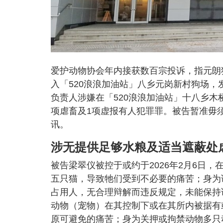
爱护动物协会年内接获数百宗投诉，指元朗
入「520浪浪加油站」八乡元岗新村狗场，
负责人涉嫌在「520浪浪加油站」十八乡
项虐畜及1项虚报有人犯罪罪。被告暂准毋须
讯。
涉无提供足够水粮及适当遮蔽处
被告梁翠仪被控于或约于2026年2月6日，
五只猫，导致牠们受到不必要的痛苦；身为
占用人，无合理辩解而违反规定，未能保持
动物（宠物）在其控制下或在其所内被据有
原可避免的痛苦；身为关押或拘禁动物多只