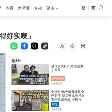
繁
简
育
体育
大湾区
专栏
更多
夹得好实㗎」
最Hit
谢伟俊夫妇拟效法蔡澜
｜周显
投资理财
4小时前
尖沙咀H8大厦升降机全
停前传 新义安成员与女
友争执遭驱逐 涉拖马刑
毁被捕 警另通缉4男
突发
2小时前