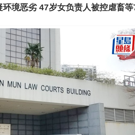
疑环境恶劣 47岁女负责人被控虐畜等