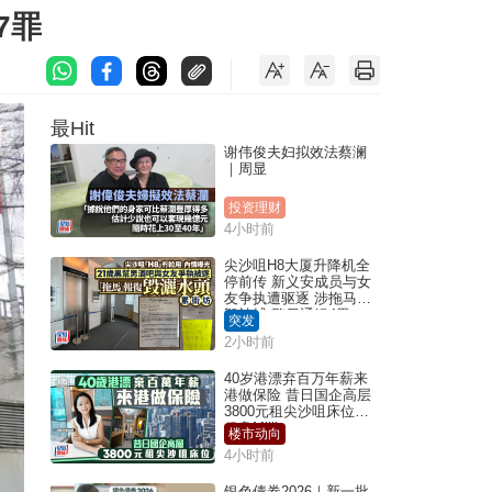
7罪
最Hit
谢伟俊夫妇拟效法蔡澜
｜周显
投资理财
4小时前
尖沙咀H8大厦升降机全
停前传 新义安成员与女
友争执遭驱逐 涉拖马刑
毁被捕 警另通缉4男
突发
2小时前
40岁港漂弃百万年薪来
港做保险 昔日国企高层
3800元租尖沙咀床位｜
租盘Million
楼市动向
4小时前
银色债券2026｜新一批