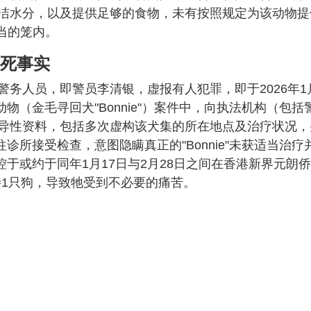
洁水分，以及提供足够的食物，未有按照规定为该动物提
适当的笼内。
已死事实
务人员，即警员李清银，虚报有人犯罪，即于2026年1
物（金毛寻回犬"Bonnie"）案件中，向执法机构（包括
导性资料，包括多次虚构该犬集的所在地点及治疗状况，
带往诊所接受检查，意图隐瞒真正的"Bonnie"未获适当治疗
控于或约于同年1月17日与2月28日之间在香港新界元朗
恶待1只狗，导致牠受到不必要的痛苦。