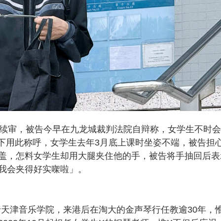
案续审，被告今早在九龙城裁判法院自辩称，女学生不时
私下用此称呼，女学生去年3月底上课时坐姿不端，被告担
盖，怎料女学生却用大腿夹住他的手，被告将手抽回后表
我会夹得好实㗎啦」。
业于天津音乐学院，来港后在淘大的金声琴行任教逾30年，