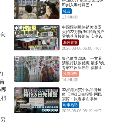
得1900万 搅珠结果出炉
即刻入嚟对冧巴！
社会
13小时前
中国预制屋热销美澳墨
夫妇22万购750呎两房户
并向
零地基直接组装 实测9个
月激赞
海外置业
2026-08-06 06:00 HKT
银色债券2026｜一文看
清银行认购优惠 最多8免
专家料反应热烈 倡抽30
手
约
投资理财
14小时前
曾
随即
33岁港男突中风半身瘫
痪 母拖3日先报警 网民
夹得
震惊：执返条命系神迹
自爆2个恶习｜Juicy叮
时事热话
2026-08-06 08:19 HKT
犯另