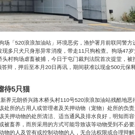
狗场「520浪浪加油站」环境恶劣，渔护署月前联同警方
发现多只犬只身形异常消瘦，带走11只狗检查。狗场47岁
木桥头村狗场虐畜被捕，今日于屯门裁判法院首次提堂，被
答辩，押后至本月20日再讯，期间获准以现金500元保
虐待5只猫
在新界元朗侨兴路木桥头村110号520浪浪加油站残酷地恶
该处所的占用人或管理者及关押动物（宠物）处所的负责
该关押动物的处所清洁、适当通风及排水良好，明知而容
或被畜养，而所采用的方式可能导致该等动物受到不必要
动物的人及管有或控制动物的人，无合法权限或合理辩解