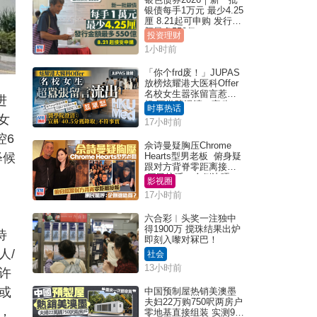
银债每手1万元 最少4.25
厘 8.21起可申购 发行金
额最多550亿
投资理财
1小时前
「你个frd废！」JUPAS
放榜炫耀港大医科Offer
名校女生嚣张留言惹众
进
怒 医学院澄清：宣称
时事热话
「40.5分获录取」不符事
女
17小时前
实｜Juicy叮
控6
佘诗曼疑胸压Chrome
释候
Hearts型男老板 俯身疑
跟对方背脊零距离接触
网民惊呼：企侧边唔
影视圈
得？
17小时前
六合彩︱头奖一注独中
得1900万 搅珠结果出炉
待
即刻入嚟对冧巴！
人/
社会
13小时前
许
或
中国预制屋热销美澳墨
夫妇22万购750呎两房户
，
零地基直接组装 实测9个