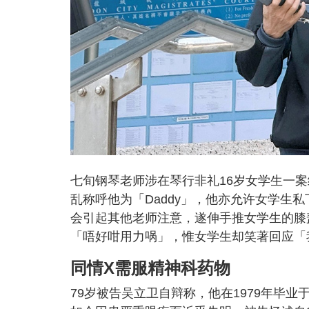
七旬钢琴老师涉在琴行非礼16岁女学生一
乱称呼他为「Daddy」，他亦允许女学生
会引起其他老师注意，遂伸手推女学生的膝
「唔好咁用力㖞」，惟女学生却笑著回应「
同情X需服精神科药物
79岁被告吴立卫自辩称，他在1979年毕