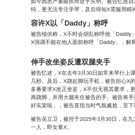
如今因患严重眼疾而近乎失明。被告忆述自2
钝，更无法专注学琴，及后得知X需服用精
容许X以「Daddy」称呼
被告续供称，X不时会胡乱称呼他「Dadd
X强调不能在他人面前称呼「Daddy」，
伸手改坐姿反遭双腿夹手
被告忆述，X在去年3月30日如常来琴行上
几秒。及后，X跷起脚玩手机，被告担心X
多番要求X改正坐姿，X不但无视其要求，
再跷脚，并用大腿夹住被告的手。被告将手
好实架啦」，被告直指当时气氛尴尬，至下
被告吴立卫，被控于2025年3月30日，在
一人，即女童X。