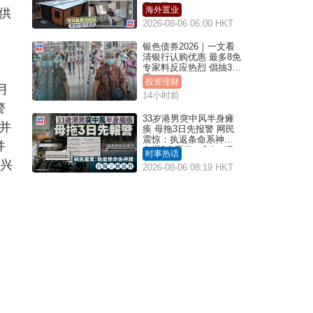
月激赞
海外置业
供
2026-08-06 06:00 HKT
银色债券2026｜一文看
清银行认购优惠 最多8免
专家料反应热烈 倡抽30
手
投资理财
月
14小时前
警
33岁港男突中风半身瘫
并
痪 母拖3日先报警 网民
震惊：执返条命系神迹
并
自爆2个恶习｜Juicy叮
时事热话
侨兴
2026-08-06 08:19 HKT