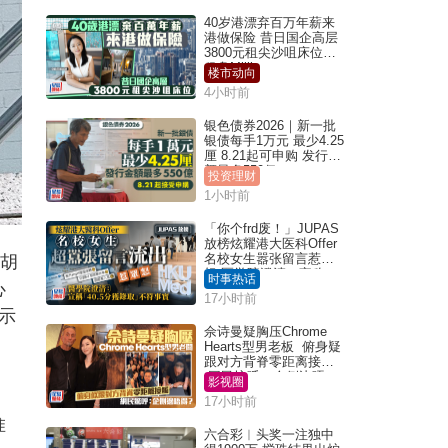
40岁港漂弃百万年薪来
港做保险 昔日国企高层
3800元租尖沙咀床位｜
租盘Million
楼市动向
4小时前
银色债券2026｜新一批
银债每手1万元 最少4.25
厘 8.21起可申购 发行金
额最多550亿
投资理财
1小时前
「你个frd废！」JUPAS
放榜炫耀港大医科Offer
名校女生嚣张留言惹众
会胡
怒 医学院澄清：宣称
时事热话
心
「40.5分获录取」不符事
17小时前
实｜Juicy叮
示
佘诗曼疑胸压Chrome
Hearts型男老板 俯身疑
跟对方背脊零距离接触
网民惊呼：企侧边唔
影视圈
得？
17小时前
惟
六合彩︱头奖一注独中