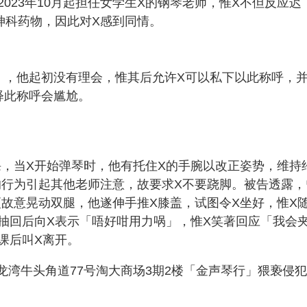
023年10月起担任女学生X的钢琴老师，惟X不但反应迟
神科药物，因此对X感到同情。
y」，他起初没有理会，惟其后允许X可以私下以此称呼，
解释此称呼会尴尬。
课，当X开始弹琴时，他有托住X的手腕以改正姿势，维持
的行为引起其他老师注意，故要求X不要跷脚。被告透露，
更故意晃动双腿，他遂伸手推X膝盖，试图令X坐好，惟X
抽回后向X表示「唔好咁用力㖞」，惟X笑著回应「我会
课后叫X离开。
九龙湾牛头角道77号淘大商场3期2楼「金声琴行」猥亵侵