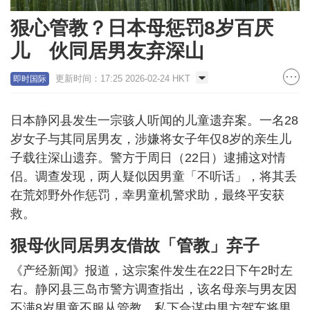
狠心管教？日本母惩罚8岁百厌
儿 伙同居男友弃深山
更新时间：17:25 2026-02-24 HKT
即时国际
日本静冈县发生一宗骇人听闻的儿童遗弃案。一名28
岁女子与其同居男友，涉嫌将女子年仅8岁的亲生儿
子载往深山遗弃。警方于周日（22日）逮捕这对情
侣。调查发现，两人疑似因男童「不听话」，将其丢
在荒郊野外作惩罚，幸男童机警求助，最终平安获
救。
狠母伙同居男友借故「管教」弃子
《产经新闻》报道，这宗案件发生在22日下午2时左
右。静冈县三岛市警方调查指出，该名母亲与男友因
不满8岁男童不服从管教，私下合谋由男方驾车将男