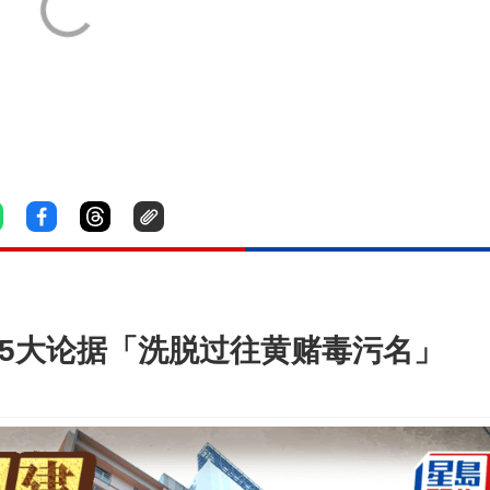
提5大论据「洗脱过往黄赌毒污名」