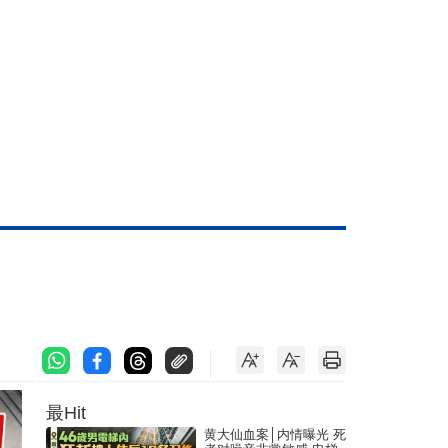
最Hit
黄大仙血案│内情曝光 死