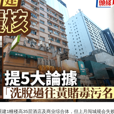
重建1幢楼高35层酒店及商业综合体，但上月闯城规会失