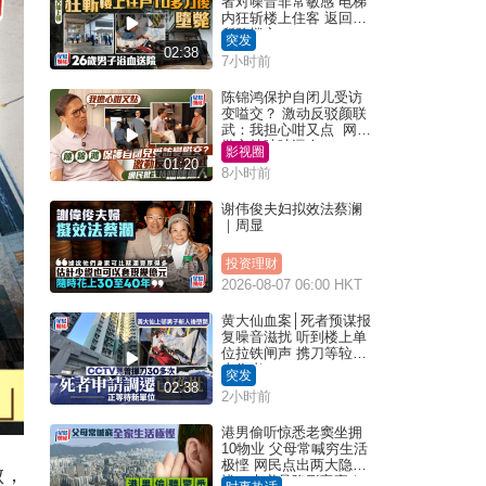
者对噪音非常敏感 电梯
内狂斩楼上住客 返回住
所堕楼亡
突发
02:38
7小时前
陈锦鸿保护自闭儿受访
变嗌交？ 激动反驳颜联
武：我担心咁又点 网民
批主持咄咄逼人
影视圈
01:20
8小时前
谢伟俊夫妇拟效法蔡澜
｜周显
投资理财
2026-08-07 06:00 HKT
黄大仙血案│死者预谋报
复噪音滋扰 听到楼上单
位拉铁闸声 携刀等䢂伏
击伤者
突发
02:38
2小时前
港男偷听惊悉老窦坐拥
10物业 父母常喊穷生活
极悭 网民点出两大隐
败，
忧：未必是隐形富豪｜