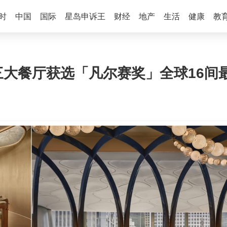
时
中国
国际
星岛申诉王
财经
地产
生活
健康
教
son 三大餐厅获选「凡尔赛奖」全球1