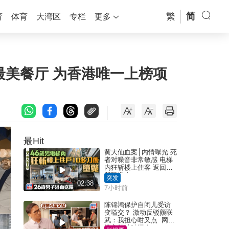
繁
简
育
体育
大湾区
专栏
更多
6间最美餐厅 为香港唯一上榜项
最Hit
黄大仙血案│内情曝光 死
者对噪音非常敏感 电梯
内狂斩楼上住客 返回住
所堕楼亡
突发
02:38
7小时前
陈锦鸿保护自闭儿受访
变嗌交？ 激动反驳颜联
武：我担心咁又点 网民
批主持咄咄逼人