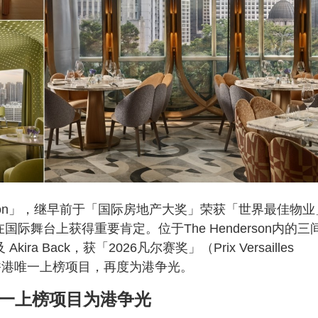
erson」，继早前于「国际房地产大奖」荣获「世界最佳物业
近日再度在国际舞台上获得重要肯定。位于The Henderson内的三
 Akira Back，获「2026凡尔赛奖」（Prix Versailles
为香港唯一上榜项目，再度为港争光。
香港唯一上榜项目为港争光