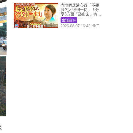
内地妈居港心得「不要
脸的人得到一切」！分
享3方面「豁出去」有著
数 网民：你好厉害
生活百科
2026-08-07 16:42 HKT
楼