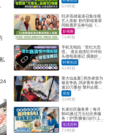
时事热话
Juicy叮
、
6小时前
81岁高雄返港召集佳视
艺人茶叙 初代郭靖黄蓉
同框遇罗乐林勾起《神
雕侠侣》回忆杀
影视圈
的
7小时前
手机无电陷「世纪大恐
慌」 港女崩溃忆中环街
头借电落难记 感激好心
私
人温馨相助：这份温暖
时事热话
记一辈子｜Juicy叮
4小时前
黄大仙血案│死伤者曾为
24
噪音争执 26岁青年身中
逾10刀重创 警列企图谋
杀及自杀案
突发
3小时前
长者社区服务券｜每月
$541换过万元社区券服
务！护理/膳食/治疗/上门
或中心任拣 1条件免资产
生活百科
审查（附申请资格及教
7小时前
学）