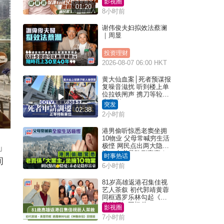
影视圈
01:20
8小时前
谢伟俊夫妇拟效法蔡澜
｜周显
投资理财
2026-08-07 06:00 HKT
黄大仙血案│死者预谋报
复噪音滋扰 听到楼上单
位拉铁闸声 携刀等䢂伏
击伤者
突发
02:38
2小时前
港男偷听惊悉老窦坐拥
10物业 父母常喊穷生活
极悭 网民点出两大隐
」
忧：未必是隐形富豪｜
时事热话
间
Juicy叮
6小时前
81岁高雄返港召集佳视
艺人茶叙 初代郭靖黄蓉
同框遇罗乐林勾起《神
雕侠侣》回忆杀
影视圈
7小时前