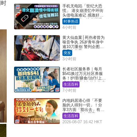
同时
手机无电陷「世纪大恐
慌」 港女崩溃忆中环街
头借电落难记 感激好心
人温馨相助：这份温暖
时事热话
记一辈子｜Juicy叮
4小时前
黄大仙血案│死伤者曾为
噪音争执 26岁青年身中
逾10刀重创 警列企图谋
杀及自杀案
突发
3小时前
长者社区服务券｜每月
$541换过万元社区券服
务！护理/膳食/治疗/上门
或中心任拣 1条件免资产
生活百科
审查（附申请资格及教
7小时前
学）
内地妈居港心得「不要
脸的人得到一切」！分
享3方面「豁出去」有著
数 网民：你好厉害
生活百科
2026-08-07 16:42 HKT