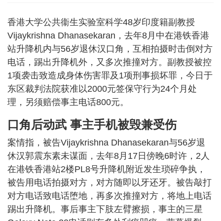
香港大学公共衞生实验室科学48岁印度籍副教授
Vijaykrishna Dhanasekaran，去年8月中在港铁香港
站升降机内与56岁退休汉口角，互相拍摄时击倒对方
电话，踢出升降机外，又多次推撞对方。副教授被控
1项袭击致造成身体伤害罪及1项刑事损坏罪，今日于
东区裁判法院获准以2000元签保守行为24个月处
理，另须赔偿事主电话800元。
口角后动武 事主手机被毁兼受伤
案情指，被告Vijaykrishna Dhanasekaran与56岁退
休汉郭震东素未谋面，去年8月17日傍晚6时许，2人
在港铁香港站2楼PL8号升降机附近发生琐碎争执，
被告用电话拍摄对方，对方随即以牙还牙。被告敲打
对方电话致电话堕地，再多次推撞对方，将地上电话
踢出升降机。事后事主下肢左臂擦损，事主的三星