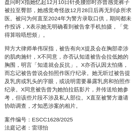
盘问时X指她忆起12月10日针灸腰部时亦曾感觉裤子
被拉至臀部，她感觉奇怪故12月28日后再无到诊所求
医。被问为何直至2024年为警方录取口供，期间都未
作投诉，X表示她无明确看到被告拿手机拍摄，「觉
得算啦唔想烦」。
辩方大律师单伟琛指，被告有向X提及会在胸部牵涉
的肌肉施针，X不同意，亦否认知道被告会拉低她的
胸围，明言「知道就会反抗」。X亦否认因太怕痛，
而忘记被告曾说会拍照作医疗纪录。她无听过被告提
及乳房或乳头的字眼，或说明需要暴露乳房和拍照作
纪录。X同意被告曾为她拍拉筋影片，并传送给她参
考，但该些片段不涉及私人部位。X直至被警方邀请
协助调查，才知悉涉案的相片。
案件编号：ESCC1628/2025
法庭记者：雷璟怡