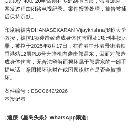
Galaxy Note 20电话则有多处刮痕凹痕，萤幕爆裂。
案发过程由闭路电视纪录。案件报警处理，被告被捕
后保持沉默。
印度籍被告DHANASEKARAN Vijaykrishna报称大学
教授，被控1项袭击致造成身体伤害罪及1项刑事损坏
罪，被控于2025年8月17日，在香港中环港景街港铁
香港站L2层PL8号升降机内袭击郭震东，因而对郭造
成身体伤害，无合法辩解而损坏属于郭震东的一部手
提电话，意图损坏该财产或罔顾该财产是否会被损
坏。
案件编号：ESCC642/2026
本报记者
↓追踪《星岛头条》WhatsApp频道↓