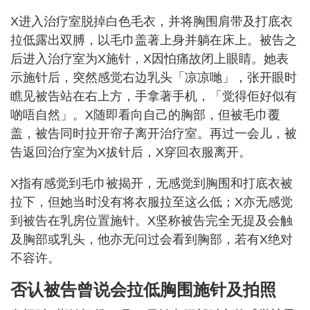
X进入治疗室脱掉白色毛衣，并将胸围肩带及打底衣
拉低露出双膊，以毛巾盖著上身并躺在床上。被告之
后进入治疗室为X施针，X因怕痛故闭上眼睛。她表
示施针后，突然感觉右边乳头「凉凉哋」，张开眼时
瞧见被告站在右上方，手拿著手机，「觉得佢好似有
啲唔自然」。X随即看向自己的胸部，但被毛巾覆
盖，被告同时拉开帘子离开治疗室。再过一会儿，被
告返回治疗室为X拔针后，X穿回衣服离开。
X指有感觉到毛巾被揭开，无感觉到胸围和打底衣被
拉下，但她当时没有将衣服拉至这么低；X亦无感觉
到被告在乳房位置施针。X坚称被告完全无提及会触
及胸部或乳头，他亦无问过会看到胸部，若有X绝对
不容许。
否认被告曾说会拉低胸围施针及拍照