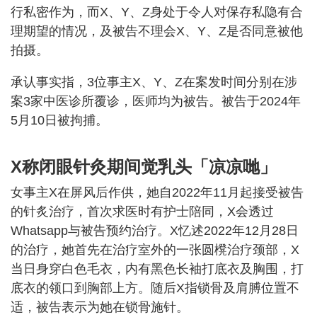
行私密作为，而X、Y、Z身处于令人对保存私隐有合
理期望的情况，及被告不理会X、Y、Z是否同意被他
拍摄。
承认事实指，3位事主X、Y、Z在案发时间分别在涉
案3家中医诊所覆诊，医师均为被告。被告于2024年
5月10日被拘捕。
X称闭眼针灸期间觉乳头「凉凉哋」
女事主X在屏风后作供，她自2022年11月起接受被告
的针炙治疗，首次求医时有护士陪同，X会透过
Whatsapp与被告预约治疗。X忆述2022年12月28日
的治疗，她首先在治疗室外的一张圆櫈治疗颈部，X
当日身穿白色毛衣，内有黑色长袖打底衣及胸围，打
底衣的领口到胸部上方。随后X指锁骨及肩膊位置不
适，被告表示为她在锁骨施针。