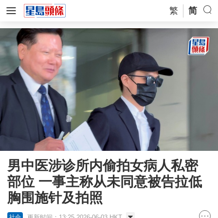
繁
简
男中医涉诊所内偷拍女病人私密
部位 一事主称从未同意被告拉低
胸围施针及拍照
更新时间：13:25 2026-06-03 HKT
社会