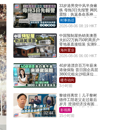
33岁港男突中风半身瘫
痪 母拖3日先报警 网民
震惊：执返条命系神迹
自爆2个恶习｜Juicy叮
时事热话
2026-08-06 08:19 HKT
中国预制屋热销美澳墨
夫妇22万购750呎两房户
零地基直接组装 实测9个
月激赞
海外置业
2026-08-06 06:00 HKT
40岁港漂弃百万年薪来
港做保险 昔日国企高层
3800元租尖沙咀床位｜
租盘Million
楼市动向
3小时前
黎彼得离世丨儿子黎树
德停工陪老父走过最后
岁月 澄清经济没有困
难：传闻有夸张成份
影视圈
02:44
15小时前