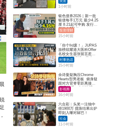
突发
1小时前
银色债券2026｜新一批
银债每手1万元 最少4.25
厘 8.21起可申购 发行金
额最多550亿
投资理财
15小时前
「你个frd废！」JUPAS
放榜炫耀港大医科Offer
名校女生嚣张留言惹众
怒 医学院澄清：宣称
时事热话
「40.5分获录取」不符事
15小时前
实｜Juicy叮
佘诗曼疑胸压Chrome
Hearts型男老板 俯身疑
跟对方背脊零距离接触
晨
网民惊呼：企侧边唔
影视圈
得？
16小时前
锐
六合彩︱头奖一注独中
足
得1900万 搅珠结果出炉
即刻入嚟对冧巴！
，
社会
11小时前