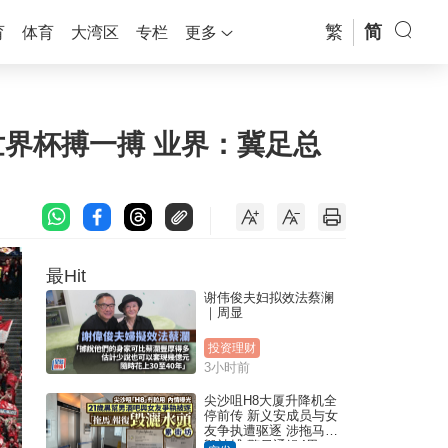
繁
简
育
体育
大湾区
专栏
更多
世界杯搏一搏 业界：冀足总
最Hit
谢伟俊夫妇拟效法蔡澜
｜周显
投资理财
3小时前
尖沙咀H8大厦升降机全
停前传 新义安成员与女
友争执遭驱逐 涉拖马刑
毁被捕 警另通缉4男