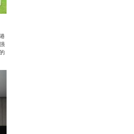
港
强
的