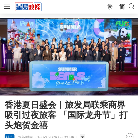
繁
简
香港夏日盛会︱旅发局联乘商界
吸引过夜旅客 「国际龙舟节」打
头炮贺金禧
更新时间：16:52 2026-06-02 HKT
社会