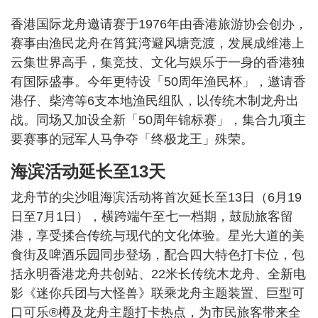
香港国际龙舟邀请赛于1976年由香港旅游协会创办，
赛事由渔民龙舟在筲箕湾避风塘竞渡，发展成维港上
云集世界高手，集竞技、文化与娱乐于一身的香港独
有国际盛事。今年更特设「50周年渔民杯」，邀请香
港仔、柴湾等6支本地渔民组队，以传统木制龙舟出
战。同场又加设全新「50周年锦标赛」，集合九项主
要赛事的冠军人马争夺「终极龙王」殊荣。
海滨活动延长至13天
龙舟节的尖沙咀海滨活动将首次延长至13日（6月19
日至7月1日），横跨端午至七一档期，鼓励旅客留
港，享受揉合传统与现代的文化体验。星光大道的美
食街及啤酒乐园同步登场，配合四大特色打卡位，包
括永明香港龙舟共创站、22米长传统木龙舟、全新电
影《迷你兵团与大怪兽》联乘龙舟主题装置、巨型可
口可乐®樽及龙舟主题打卡热点，为市民旅客带来全