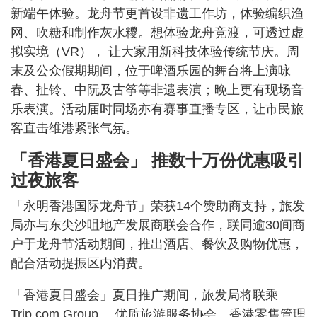
新端午体验。龙舟节更首设非遗工作坊，体验编织渔
网、吹糖和制作灰水糭。想体验龙舟竞渡，可透过虚
拟实境（VR）， 让大家用新科技体验传统节庆。周
末及公众假期期间，位于啤酒乐园的舞台将上演咏
春、扯铃、中阮及古筝等非遗表演；晚上更有现场音
乐表演。活动届时同场亦有赛事直播专区，让市民旅
客直击维港紧张气氛。
「香港夏日盛会」 推数十万份优惠吸引
过夜旅客
「永明香港国际龙舟节」荣获14个赞助商支持，旅发
局亦与东尖沙咀地产发展商联会合作，联同逾30间商
户于龙舟节活动期间，推出酒店、餐饮及购物优惠，
配合活动提振区内消费。
「香港夏日盛会」夏日推广期间，旅发局将联乘
Trip.com Group 、优质旅游服务协会、香港零售管理